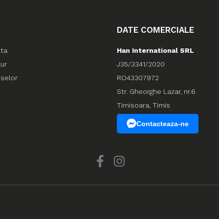
DATE COMERCIALE
ata
Han International SRL
tur
J35/3341/2020
uselor
RO43307972
Str. Gheorghe Lazar, nr.6
Timisoara, Timis
Contacteaza-ne