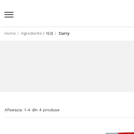
Home /
Ingredienteㅣ재료 /
Curry
Afiseaza:
1-
4
din
4
produse