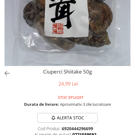
Ciuperci Shiitake 50g
24,99 Lei
STOC EPUIZAT
Durata de livrare:
Aproximativ 3 zile lucratoare
ALERTA STOC
Cod Produs:
6920444296699
Ai nevoie de ajutor?
0771559592