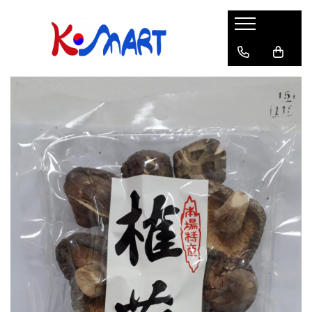
Ramyunㅣ라면
Snacksㅣ과자
Sosuriㅣ소스
Gata Preparatㅣ가공식품
Ingredienteㅣ재료
K-POPㅣ케이팝
Băuturiㅣ음료
Deserturiㅣ디저트
Pungă
Chips
Sos de Soia
Orez
Pastă
BTS
Soda
Biscuiți
Cupă
Crackers
Sos pentru Marinat
Alge
Condimente
ATEEZ
Suc
Prăjituri
Alge
Sos Picant
Altele
Făină
Black Pink
Cafea
Mochi
Gustări Tradiționale
Altele
Garnituri
Mix
IU
Ceai
Bomboane
Bază de Supă
Kimchi
KEY
Clasic
Caramele
Altele
Borcan
Jeleuri
Instant
Curry
Ciocolate
Perle de Tapioca
Orez
Cotton Candy
Alcoolice
Uleiuri
Guma de mestecat
Lapte
Migdale