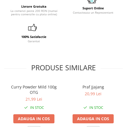
Livrare Gratuita
Suport Online
La comenzi peste 200 RON (numai
Contacteaza un Reprezentant
pentru comenzile cu plata online)
100% Satisfactie
Garantat
PRODUSE SIMILARE
Curry Powder Mild 100g
Praf Jjajang
OTG
20,99 Lei
21,99 Lei
IN STOC
IN STOC
ADAUGA IN COS
ADAUGA IN COS