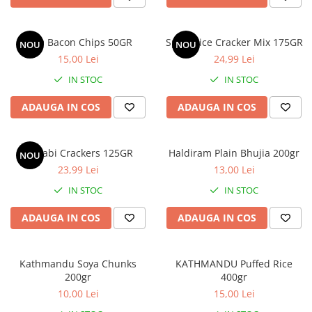
BBQ Bacon Chips 50GR
Spicy Rice Cracker Mix 175GR
NOU
NOU
15,00 Lei
24,99 Lei
IN STOC
IN STOC
ADAUGA IN COS
ADAUGA IN COS
Wasabi Crackers 125GR
Haldiram Plain Bhujia 200gr
NOU
23,99 Lei
13,00 Lei
IN STOC
IN STOC
ADAUGA IN COS
ADAUGA IN COS
Kathmandu Soya Chunks
KATHMANDU Puffed Rice
200gr
400gr
10,00 Lei
15,00 Lei