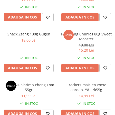
IN STOC
IN STOC
ADAUGA IN COS
ADAUGA IN COS
Snack Zzang 130g Gugen
Pongdang Churros 80g Sweet
-20%
Monster
18,00 Lei
19,00 Lei
15,20 Lei
IN STOC
IN STOC
ADAUGA IN COS
ADAUGA IN COS
SA GIANG Shrimp Phong Tom
Crackers mais en zoete
NOU
55gr
aardap. Y&L zk55g
11,99 Lei
14,99 Lei
IN STOC
IN STOC
ADAUGA IN COS
ADAUGA IN COS