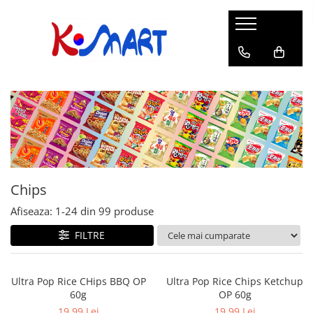
Ramyunㅣ라면
Snacksㅣ과자
Sosuriㅣ소스
Gata Preparatㅣ가공식품
Ingredienteㅣ재료
K-POPㅣ케이팝
Băuturiㅣ음료
Deserturiㅣ디저트
Pungă
Chips
Sos de Soia
Orez
Pastă
BTS
Soda
Biscuiți
Cupă
Crackers
Sos pentru Marinat
Alge
Condimente
ATEEZ
Suc
Prăjituri
Alge
Sos Picant
Altele
Făină
Black Pink
Cafea
Mochi
Gustări Tradiționale
Altele
Garnituri
Mix
IU
Ceai
Bomboane
Bază de Supă
Kimchi
KEY
Clasic
Caramele
Altele
Borcan
Jeleuri
Chips
Instant
Curry
Ciocolate
Afiseaza:
1-
24
din
99
produse
Perle de Tapioca
Orez
Cotton Candy
Alcoolice
FILTRE
Uleiuri
Guma de mestecat
Lapte
Migdale
Ultra Pop Rice CHips BBQ OP
Ultra Pop Rice Chips Ketchup
60g
OP 60g
19,99 Lei
19,99 Lei