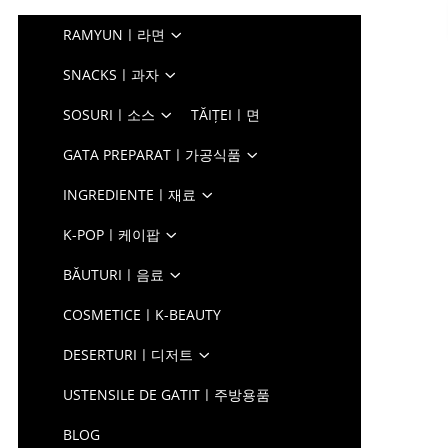
RAMYUNㅣ라면
SNACKSㅣ과자
SOSURIㅣ소스
TĂIȚEIㅣ면
GATA PREPARATㅣ가공식품
INGREDIENTEㅣ재료
K-POPㅣ케이팝
BĂUTURIㅣ음료
COSMETICEㅣK-BEAUTY
DESERTURIㅣ디저트
USTENSILE DE GATITㅣ주방용품
BLOG