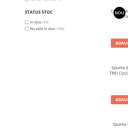
COSRX Ad
STATUS STOC
NOU
In O
In stoc
(16)
Nu este in stoc
(186)
ADAUG
Spuma de
TREI CUL
ADAUG
Spuma d