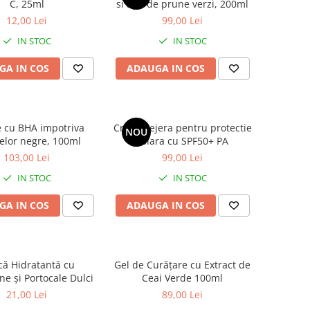
C, 25ml
si apa de prune verzi, 200ml
12,00 Lei
99,00 Lei
IN STOC
IN STOC
GA IN COS
ADAUGA IN COS
e cu BHA impotriva
Crema lejera pentru protectie
NOU
elor negre, 100ml
solara cu SPF50+ PA
103,00 Lei
99,00 Lei
IN STOC
IN STOC
GA IN COS
ADAUGA IN COS
ă Hidratantă cu
Gel de Curățare cu Extract de
e și Portocale Dulci
Ceai Verde 100ml
21,00 Lei
89,00 Lei