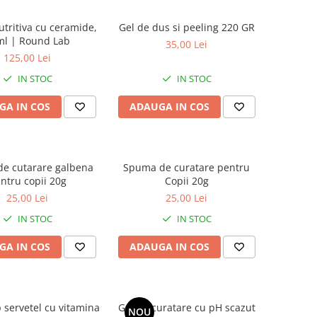
tritiva cu ceramide,
Gel de dus si peeling 220 GR
ml | Round Lab
35,00 Lei
125,00 Lei
IN STOC
IN STOC
GA IN COS
ADAUGA IN COS
e cutarare galbena
Spuma de curatare pentru
ntru copii 20g
Copii 20g
25,00 Lei
25,00 Lei
IN STOC
IN STOC
GA IN COS
ADAUGA IN COS
 servetel cu vitamina
Gel de curatare cu pH scazut
NOU