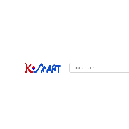
Ramyunㅣ라면
Snacksㅣ과자
Sosuriㅣ소스
Gata Preparatㅣ가공식품
Ingredienteㅣ재료
K-POPㅣ케이팝
Băuturiㅣ음료
Deserturiㅣ디저트
Pungă
Chips
Sos de Soia
Orez
Pastă
BTS
Soda
Biscuiți
Cupă
Crackers
Sos pentru Marinat
Alge
Condimente
ATEEZ
Suc
Prăjituri
Alge
Sos Picant
Altele
Făină
Black Pink
Cafea
Mochi
Gustări Tradiționale
Altele
Garnituri
Mix
IU
Ceai
Bomboane
Bază de Supă
Kimchi
KEY
Clasic
Caramele
Altele
Borcan
Jeleuri
Instant
Curry
Ciocolate
Perle de Tapioca
Orez
Cotton Candy
Alcoolice
Uleiuri
Guma de mestecat
Lapte
Migdale