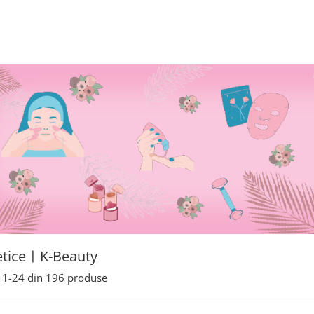
ticeㅣK-Beauty
1-
24
din
196
produse