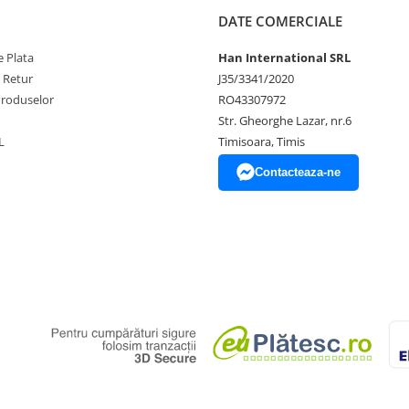
DATE COMERCIALE
 Plata
Han International SRL
e Retur
J35/3341/2020
Produselor
RO43307972
Str. Gheorghe Lazar, nr.6
L
Timisoara, Timis
Contacteaza-ne