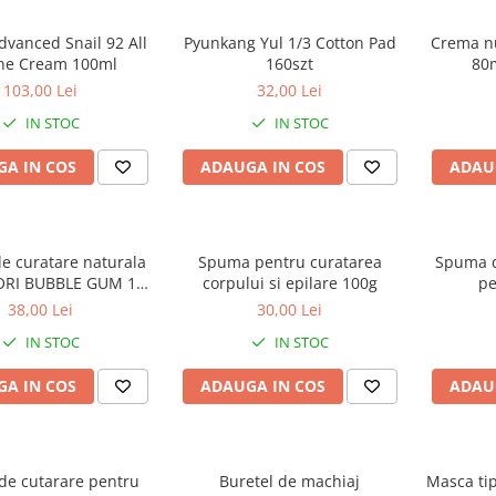
vanced Snail 92 All
Pyunkang Yul 1/3 Cotton Pad
Crema nu
ne Cream 100ml
160szt
80
103,00 Lei
32,00 Lei
IN STOC
IN STOC
A IN COS
ADAUGA IN COS
ADAU
 curatare naturala
Spuma pentru curatarea
Spuma d
ORI BUBBLE GUM 100
corpului si epilare 100g
pe
g
38,00 Lei
30,00 Lei
IN STOC
IN STOC
A IN COS
ADAUGA IN COS
ADAU
e cutarare pentru
Buretel de machiaj
Masca tip