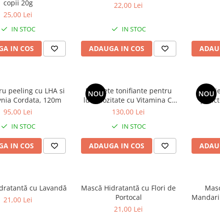
copii 20g
22,00 Lei
25,00 Lei
IN STOC
IN STOC
A IN COS
ADAUGA IN COS
ADAU
ru peeling cu LHA si
Dischete tonifiante pentru
Soluti
NOU
NOU
nia Cordata, 120m
luminozitate cu Vitamina C,
punct
70buc
95,00 Lei
130,00 Lei
IN STOC
IN STOC
A IN COS
ADAUGA IN COS
ADAU
dratantă cu Lavandă
Mască Hidratantă cu Flori de
Masc
Portocal
Mandarin
21,00 Lei
21,00 Lei