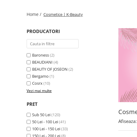
Home /
CosmeticeㅣK-Beauty
PRODUCATORI
Baroness
(2)
BEAUDIANI
(4)
BEAUTY OF JOSEON
(2)
Bergamo
(1)
Cosrx
(10)
Vezi mai multe
PRET
Cosme
Sub 50 Lei
(120)
Afiseaza:
50 Lei - 100 Lei
(41)
100 Lei - 150 Lei
(33)
150 Lei - 200 Lei
(8)