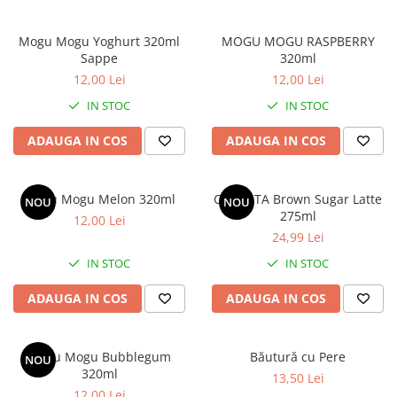
Mogu Mogu Yoghurt 320ml
MOGU MOGU RASPBERRY
Sappe
320ml
12,00 Lei
12,00 Lei
IN STOC
IN STOC
ADAUGA IN COS
ADAUGA IN COS
Mogu Mogu Melon 320ml
CANTATA Brown Sugar Latte
NOU
NOU
275ml
12,00 Lei
24,99 Lei
IN STOC
IN STOC
ADAUGA IN COS
ADAUGA IN COS
Mogu Mogu Bubblegum
Băutură cu Pere
NOU
320ml
13,50 Lei
12,00 Lei