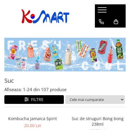
Ramyunㅣ라면
Snacksㅣ과자
Sosuriㅣ소스
Gata Preparatㅣ가공식품
Ingredienteㅣ재료
K-POPㅣ케이팝
Băuturiㅣ음료
Deserturiㅣ디저트
Pungă
Chips
Sos de Soia
Orez
Pastă
BTS
Soda
Biscuiți
Cupă
Crackers
Sos pentru Marinat
Alge
Condimente
ATEEZ
Suc
Prăjituri
Alge
Sos Picant
Altele
Făină
Black Pink
Cafea
Mochi
Gustări Tradiționale
Altele
Garnituri
Mix
IU
Ceai
Bomboane
Bază de Supă
Kimchi
KEY
Clasic
Caramele
Altele
Borcan
Jeleuri
Suc
Instant
Curry
Ciocolate
Afiseaza:
1-
24
din
107
produse
Perle de Tapioca
Orez
Cotton Candy
Alcoolice
FILTRE
Uleiuri
Guma de mestecat
Lapte
Migdale
Kombucha Jamaica Spirit
Suc de struguri Bong bong
238ml
20,00 Lei