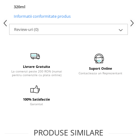
320ml
Informatii conformitate produs
Review-uri
(0)
Livrare Gratuita
Suport Online
La comenzi peste 200 RON (numai
Contacteaza un Reprezentant
pentru comenzile cu plata online)
100% Satisfactie
Garantat
PRODUSE SIMILARE