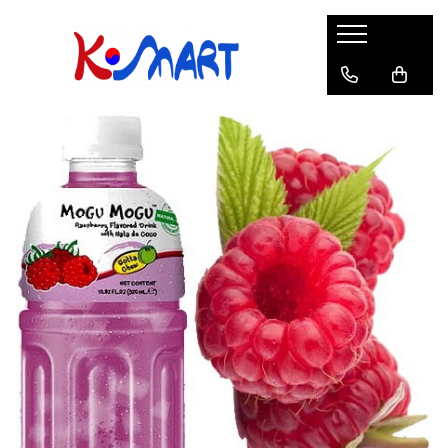
Ramyunㅣ라면
Snacksㅣ과자
Sosuriㅣ소스
Gata Preparatㅣ가공식품
Ingredienteㅣ재료
K-POPㅣ케이팝
Băuturiㅣ음료
Deserturiㅣ디저트
Pungă
Chips
Sos de Soia
Orez
Pastă
BTS
Soda
Biscuiți
Cupă
Crackers
Sos pentru Marinat
Alge
Condimente
ATEEZ
Suc
Prăjituri
Alge
Sos Picant
Altele
Făină
Black Pink
Cafea
Mochi
Gustări Tradiționale
Altele
Garnituri
Mix
IU
Ceai
Bomboane
Bază de Supă
Kimchi
KEY
Clasic
Caramele
Altele
Borcan
Jeleuri
Instant
Curry
Ciocolate
Perle de Tapioca
Orez
Cotton Candy
Alcoolice
Uleiuri
Guma de mestecat
Lapte
Migdale