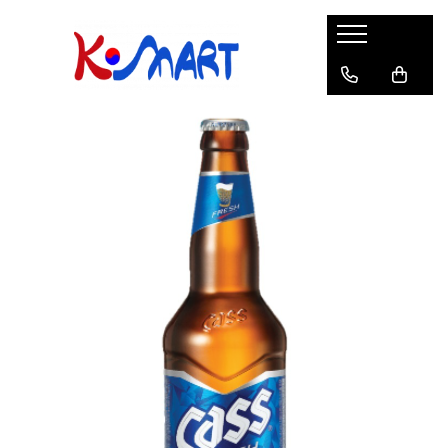
Ramyunㅣ라면
Snacksㅣ과자
Sosuriㅣ소스
Gata Preparatㅣ가공식품
Ingredienteㅣ재료
K-POPㅣ케이팝
Băuturiㅣ음료
Deserturiㅣ디저트
Pungă
Chips
Sos de Soia
Orez
Pastă
BTS
Soda
Biscuiți
Cupă
Crackers
Sos pentru Marinat
Alge
Condimente
ATEEZ
Suc
Prăjituri
Alge
Sos Picant
Altele
Făină
Black Pink
Cafea
Mochi
Gustări Tradiționale
Altele
Garnituri
Mix
IU
Ceai
Bomboane
Bază de Supă
Kimchi
KEY
Clasic
Caramele
Altele
Borcan
Jeleuri
Instant
Curry
Ciocolate
Perle de Tapioca
Orez
Cotton Candy
Alcoolice
Uleiuri
Guma de mestecat
Lapte
Migdale