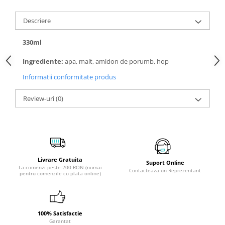
Descriere
330ml
Ingrediente:
apa, malt, amidon de porumb, hop
Informatii conformitate produs
Review-uri
(0)
Livrare Gratuita
Suport Online
La comenzi peste 200 RON (numai
Contacteaza un Reprezentant
pentru comenzile cu plata online)
100% Satisfactie
Garantat