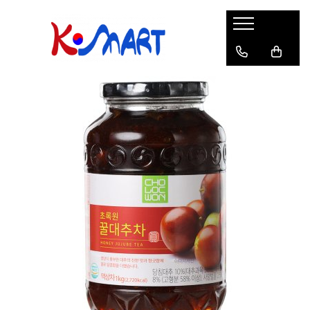
Ramyunㅣ라면
Snacksㅣ과자
Sosuriㅣ소스
Gata Preparatㅣ가공식품
Ingredienteㅣ재료
K-POPㅣ케이팝
Băuturiㅣ음료
Deserturiㅣ디저트
Pungă
Chips
Sos de Soia
Orez
Pastă
BTS
Soda
Biscuiți
Cupă
Crackers
Sos pentru Marinat
Alge
Condimente
ATEEZ
Suc
Prăjituri
Alge
Sos Picant
Altele
Făină
Black Pink
Cafea
Mochi
Gustări Tradiționale
Altele
Garnituri
Mix
IU
Ceai
Bomboane
Bază de Supă
Kimchi
KEY
Clasic
Caramele
Altele
Borcan
Jeleuri
Instant
Curry
Ciocolate
Perle de Tapioca
Orez
Cotton Candy
Alcoolice
Uleiuri
Guma de mestecat
Lapte
Migdale