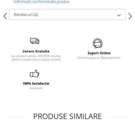
Informatii conformitate produs
Review-uri
(0)
Livrare Gratuita
Suport Online
La comenzi peste 200 RON (numai
Contacteaza un Reprezentant
pentru comenzile cu plata online)
100% Satisfactie
Garantat
PRODUSE SIMILARE