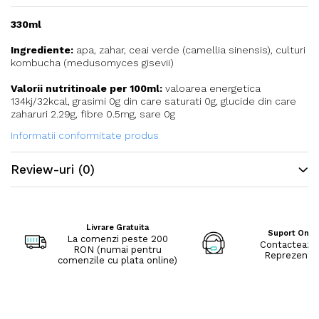
330ml
Ingrediente:
apa, zahar, ceai verde (camellia sinensis), culturi
kombucha (medusomyces gisevii)
Valorii nutritinoale per 100ml:
valoarea energetica
134kj/32kcal, grasimi 0g din care saturati 0g, glucide din care
zaharuri 2.29g, fibre 0.5mg, sare 0g
Informatii conformitate produs
Review-uri
(0)
Livrare Gratuita
Suport Onli
La comenzi peste 200
Contacteaza
RON (numai pentru
Reprezenta
comenzile cu plata online)