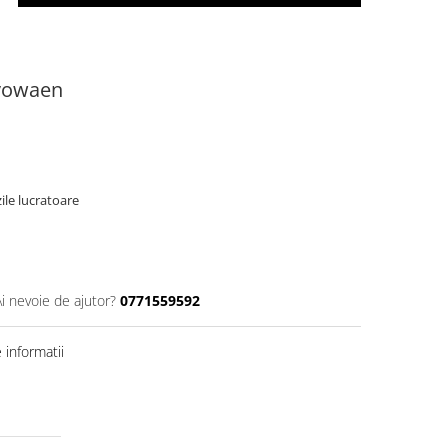
yowaen
ile lucratoare
Ai nevoie de ajutor?
0771559592
informatii