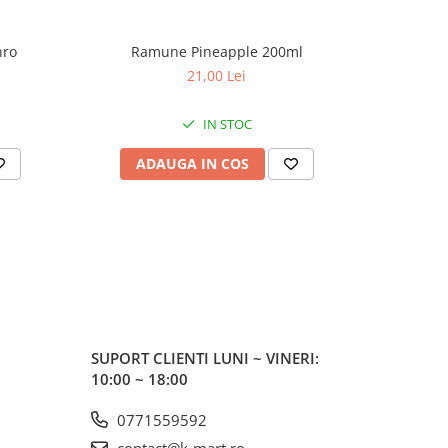
nro
Ramune Pineapple 200ml
Kom
21,00 Lei
IN STOC
ADAUGA IN COS
AD
SUPORT CLIENTI
LUNI ~ VINERI:
10:00 ~ 18:00
0771559592