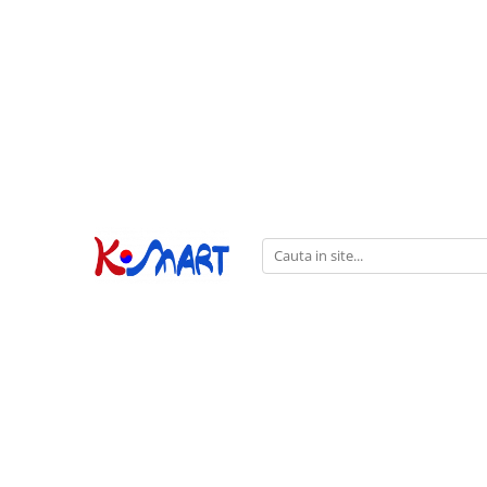
Ramyunㅣ라면
Snacksㅣ과자
Sosuriㅣ소스
Gata Preparatㅣ가공식품
Ingredienteㅣ재료
K-POPㅣ케이팝
Băuturiㅣ음료
Deserturiㅣ디저트
Pungă
Chips
Sos de Soia
Orez
Pastă
BTS
Soda
Biscuiți
Cupă
Crackers
Sos pentru Marinat
Alge
Condimente
ATEEZ
Suc
Prăjituri
Alge
Sos Picant
Altele
Făină
Black Pink
Cafea
Mochi
Gustări Tradiționale
Altele
Garnituri
Mix
IU
Ceai
Bomboane
Bază de Supă
Kimchi
KEY
Clasic
Caramele
Altele
Borcan
Jeleuri
Instant
Curry
Ciocolate
Perle de Tapioca
Orez
Cotton Candy
Alcoolice
Uleiuri
Guma de mestecat
Lapte
Migdale