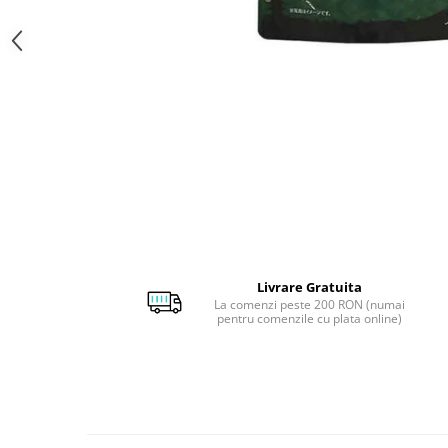
Livrare Gratuita
La comenzi peste 200 RON (numai
pentru comenzile cu plata online)