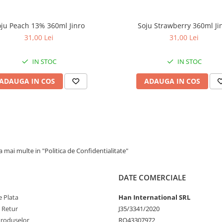
oju Peach 13% 360ml Jinro
Soju Strawberry 360ml Ji
31,00 Lei
31,00 Lei
IN STOC
IN STOC
ADAUGA IN COS
ADAUGA IN COS
 mai multe in "Politica de Confidentialitate"
DATE COMERCIALE
 Plata
Han International SRL
e Retur
J35/3341/2020
Produselor
RO43307972