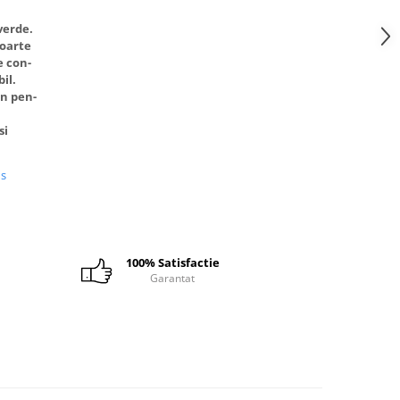
verde.
foarte
e con-
il.
n pen-
si
us
100% Satisfactie
Garantat