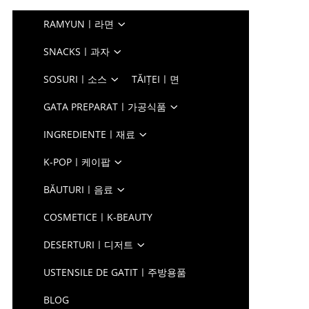
RAMYUNㅣ라면
SNACKSㅣ과자
SOSURIㅣ소스
TĂIȚEIㅣ면
GATA PREPARATㅣ가공식품
INGREDIENTEㅣ재료
K-POPㅣ케이팝
BĂUTURIㅣ음료
COSMETICEㅣK-BEAUTY
DESERTURIㅣ디저트
USTENSILE DE GATITㅣ주방용품
BLOG