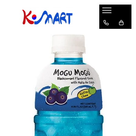
Ramyunㅣ라면
Snacksㅣ과자
Sosuriㅣ소스
Gata Preparatㅣ가공식품
Ingredienteㅣ재료
K-POPㅣ케이팝
Băuturiㅣ음료
Deserturiㅣ디저트
Pungă
Chips
Sos de Soia
Orez
Pastă
BTS
Soda
Biscuiți
Cupă
Crackers
Sos pentru Marinat
Alge
Condimente
ATEEZ
Suc
Prăjituri
Alge
Sos Picant
Altele
Făină
Black Pink
Cafea
Mochi
Gustări Tradiționale
Altele
Garnituri
Mix
IU
Ceai
Bomboane
Bază de Supă
Kimchi
KEY
Clasic
Caramele
Altele
Borcan
Jeleuri
Instant
Curry
Ciocolate
Perle de Tapioca
Orez
Cotton Candy
Alcoolice
Uleiuri
Guma de mestecat
Lapte
Migdale