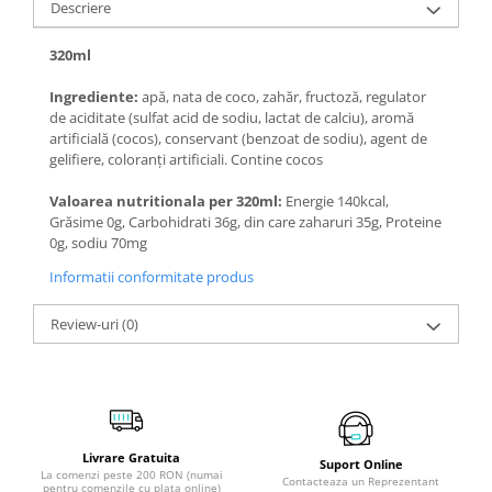
Descriere
320ml
Ingrediente:
apă, nata de coco, zahăr, fructoză, regulator
de aciditate (sulfat acid de sodiu, lactat de calciu), aromă
artificială (cocos), conservant (benzoat de sodiu), agent de
gelifiere, coloranți artificiali. Contine cocos
Valoarea nutritionala per 320ml:
Energie 140kcal,
Grăsime 0g, Carbohidrati 36g, din care zaharuri 35g, Proteine
0g, sodiu 70mg
Informatii conformitate produs
Review-uri
(0)
Livrare Gratuita
Suport Online
La comenzi peste 200 RON (numai
Contacteaza un Reprezentant
pentru comenzile cu plata online)