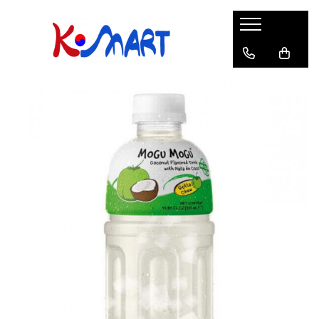
Ramyunㅣ라면
Snacksㅣ과자
Sosuriㅣ소스
Gata Preparatㅣ가공식품
Ingredienteㅣ재료
K-POPㅣ케이팝
Băuturiㅣ음료
Deserturiㅣ디저트
Pungă
Chips
Sos de Soia
Orez
Pastă
BTS
Soda
Biscuiți
Cupă
Crackers
Sos pentru Marinat
Alge
Condimente
ATEEZ
Suc
Prăjituri
Alge
Sos Picant
Altele
Făină
Black Pink
Cafea
Mochi
Gustări Tradiționale
Altele
Garnituri
Mix
IU
Ceai
Bomboane
Bază de Supă
Kimchi
KEY
Clasic
Caramele
Altele
Borcan
Jeleuri
Instant
Curry
Ciocolate
Perle de Tapioca
Orez
Cotton Candy
Alcoolice
Uleiuri
Guma de mestecat
Lapte
Migdale