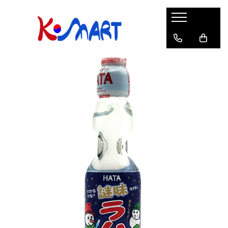
Ramyunㅣ라면
Snacksㅣ과자
Sosuriㅣ소스
Gata Preparatㅣ가공식품
Ingredienteㅣ재료
K-POPㅣ케이팝
Băuturiㅣ음료
Deserturiㅣ디저트
Pungă
Chips
Sos de Soia
Orez
Pastă
BTS
Soda
Biscuiți
Cupă
Crackers
Sos pentru Marinat
Alge
Condimente
ATEEZ
Suc
Prăjituri
Alge
Sos Picant
Altele
Făină
Black Pink
Cafea
Mochi
Gustări Tradiționale
Altele
Garnituri
Mix
IU
Ceai
Bomboane
Bază de Supă
Kimchi
KEY
Clasic
Caramele
Altele
Borcan
Jeleuri
Instant
Curry
Ciocolate
Perle de Tapioca
Orez
Cotton Candy
Alcoolice
Uleiuri
Guma de mestecat
Lapte
Migdale