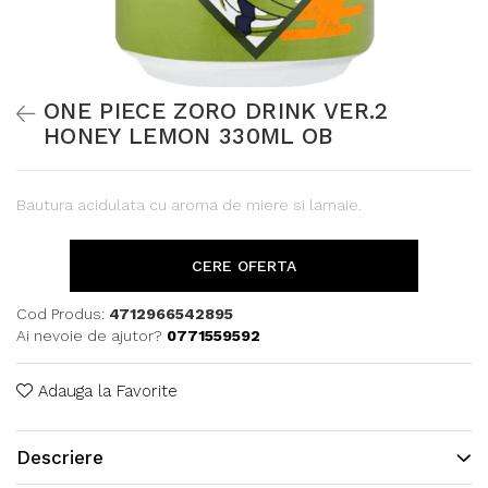
ONE PIECE ZORO DRINK VER.2
HONEY LEMON 330ML OB
Bautura acidulata cu aroma de miere si lamaie.
CERE OFERTA
Cod Produs:
4712966542895
Ai nevoie de ajutor?
0771559592
Adauga la Favorite
Descriere