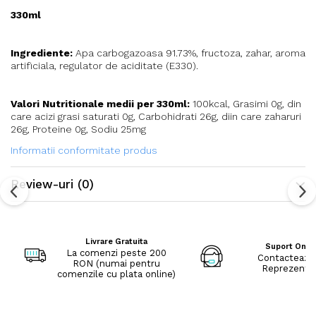
330ml
Ingrediente:
Apa carbogazoasa 91.73%, fructoza, zahar, aroma
artificiala, regulator de aciditate (E330).
Valori Nutritionale medii per 330ml:
100kcal, Grasimi 0g, din
care acizi grasi saturati 0g, Carbohidrati 26g, diin care zaharuri
26g, Proteine 0g, Sodiu 25mg
Informatii conformitate produs
Review-uri
(0)
Livrare Gratuita
Suport Onli
La comenzi peste 200
Contacteaza
RON (numai pentru
Reprezenta
comenzile cu plata online)