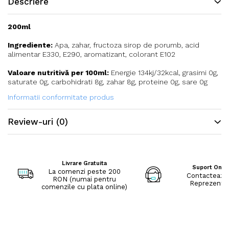
Descriere
200ml
Ingrediente:
Apa, zahar, fructoza sirop de porumb, acid
alimentar E330, E290, aromatizant, colorant E102
Valoare nutritivă per 100ml:
Energie 134kj/32kcal, grasimi 0g,
saturate 0g, carbohidrati 8g, zahar 8g, proteine 0g, sare 0g
Informatii conformitate produs
Review-uri
(0)
Livrare Gratuita
Suport Onli
La comenzi peste 200
Contacteaza
RON (numai pentru
Reprezenta
comenzile cu plata online)