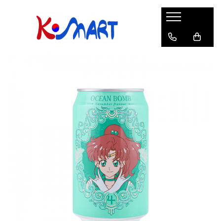
Ramyunㅣ라면
Snacksㅣ과자
Sosuriㅣ소스
Gata Preparatㅣ가공식품
Ingredienteㅣ재료
K-POPㅣ케이팝
Băuturiㅣ음료
Deserturiㅣ디저트
Pungă
Chips
Sos de Soia
Orez
Pastă
BTS
Soda
Biscuiți
Cupă
Crackers
Sos pentru Marinat
Alge
Condimente
ATEEZ
Suc
Prăjituri
Alge
Sos Picant
Altele
Făină
Black Pink
Cafea
Mochi
Gustări Tradiționale
Altele
Garnituri
Mix
IU
Ceai
Bomboane
Bază de Supă
Kimchi
KEY
Clasic
Caramele
Altele
Borcan
Jeleuri
Instant
Curry
Ciocolate
Perle de Tapioca
Orez
Cotton Candy
Alcoolice
Uleiuri
Guma de mestecat
Lapte
Migdale