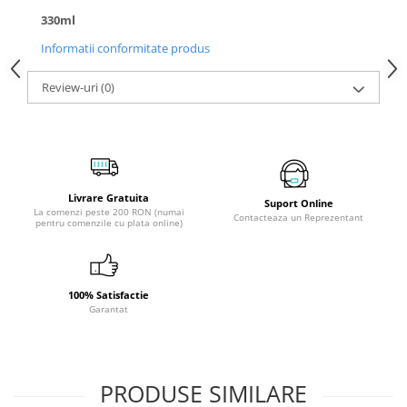
330ml
Informatii conformitate produs
Review-uri
(0)
Livrare Gratuita
Suport Online
La comenzi peste 200 RON (numai
Contacteaza un Reprezentant
pentru comenzile cu plata online)
100% Satisfactie
Garantat
PRODUSE SIMILARE