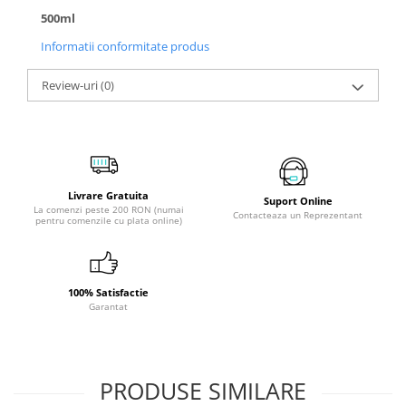
500ml
Informatii conformitate produs
Review-uri
(0)
Livrare Gratuita
Suport Online
La comenzi peste 200 RON (numai
Contacteaza un Reprezentant
pentru comenzile cu plata online)
100% Satisfactie
Garantat
PRODUSE SIMILARE