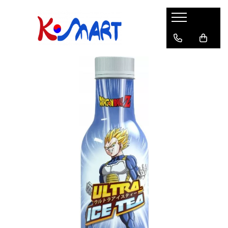
Ramyunㅣ라면
Snacksㅣ과자
Sosuriㅣ소스
Gata Preparatㅣ가공식품
Ingredienteㅣ재료
K-POPㅣ케이팝
Băuturiㅣ음료
Deserturiㅣ디저트
Pungă
Chips
Sos de Soia
Orez
Pastă
BTS
Soda
Biscuiți
Cupă
Crackers
Sos pentru Marinat
Alge
Condimente
ATEEZ
Suc
Prăjituri
Alge
Sos Picant
Altele
Făină
Black Pink
Cafea
Mochi
Gustări Tradiționale
Altele
Garnituri
Mix
IU
Ceai
Bomboane
Bază de Supă
Kimchi
KEY
Clasic
Caramele
Altele
Borcan
Jeleuri
Instant
Curry
Ciocolate
Perle de Tapioca
Orez
Cotton Candy
Alcoolice
Uleiuri
Guma de mestecat
Lapte
Migdale