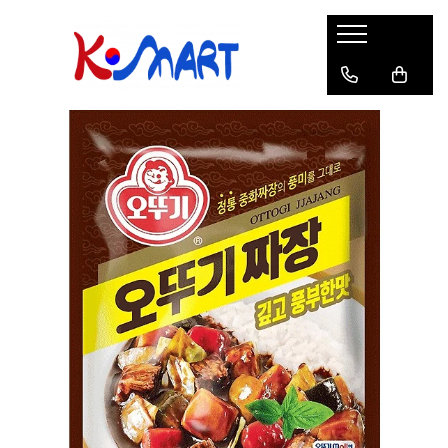
Ramyunㅣ라면
Snacksㅣ과자
Sosuriㅣ소스
Gata Preparatㅣ가공식품
Ingredienteㅣ재료
K-POPㅣ케이팝
Băuturiㅣ음료
Deserturiㅣ디저트
Pungă
Chips
Sos de Soia
Orez
Pastă
BTS
Soda
Biscuiți
Cupă
Crackers
Sos pentru Marinat
Alge
Condimente
ATEEZ
Suc
Prăjituri
Alge
Sos Picant
Altele
Făină
Black Pink
Cafea
Mochi
Gustări Tradiționale
Altele
Garnituri
Mix
IU
Ceai
Bomboane
Bază de Supă
Kimchi
KEY
Clasic
Caramele
Altele
Borcan
Jeleuri
Instant
Curry
Ciocolate
Perle de Tapioca
Orez
Cotton Candy
Alcoolice
Uleiuri
Guma de mestecat
Lapte
Migdale