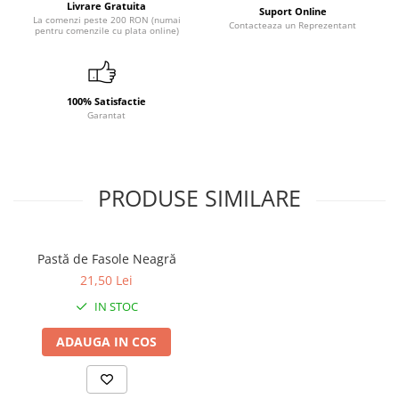
Livrare Gratuita
Suport Online
La comenzi peste 200 RON (numai
Contacteaza un Reprezentant
pentru comenzile cu plata online)
100% Satisfactie
Garantat
PRODUSE SIMILARE
Pastă de Fasole Neagră
21,50 Lei
IN STOC
ADAUGA IN COS