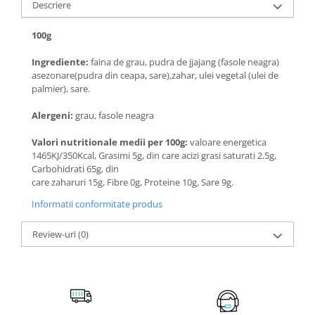
Descriere
100g
Ingrediente:
faina de grau, pudra de jjajang (fasole neagra)
asezonare(pudra din ceapa, sare),zahar, ulei vegetal (ulei de
palmier), sare.
Alergeni:
grau, fasole neagra
Valori nutritionale medii per 100g:
valoare energetica
1465KJ/350Kcal, Grasimi 5g, din care acizi grasi saturati 2.5g,
Carbohidrati 65g, din
care zaharuri 15g, Fibre 0g, Proteine 10g, Sare 9g.
Informatii conformitate produs
Review-uri
(0)