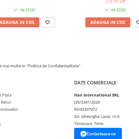
125,00 Lei
IN STOC
IN STOC
ADAUGA IN COS
ADAUGA IN COS
 mai multe in "Politica de Confidentialitate"
DATE COMERCIALE
 Plata
Han International SRL
e Retur
J35/3341/2020
Produselor
RO43307972
Str. Gheorghe Lazar, nr.6
L
Timisoara, Timis
Contacteaza-ne