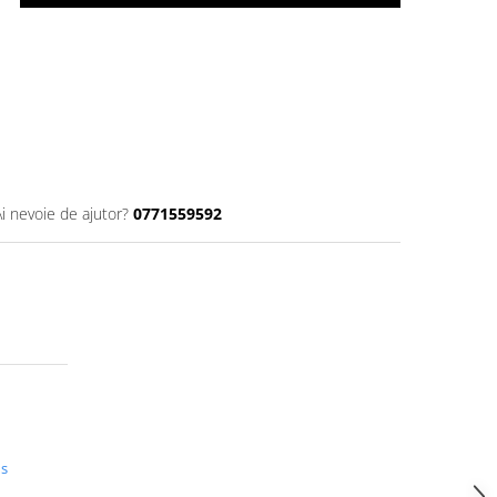
Ai nevoie de ajutor?
0771559592
us