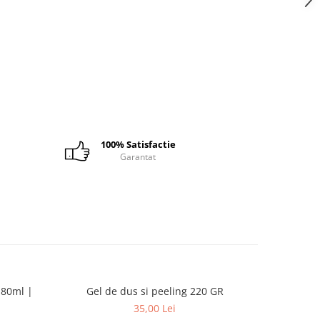
100% Satisfactie
Garantat
 80ml |
Gel de dus si peeling 220 GR
Spuma 
CUL
35,00 Lei