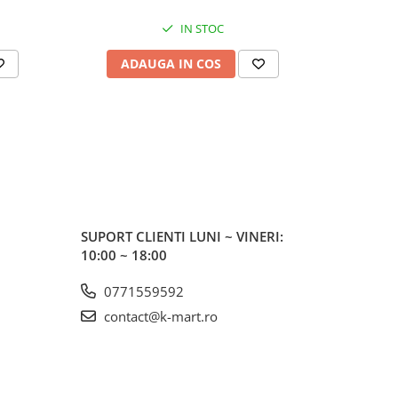
IN STOC
ADAUGA IN COS
AD
SUPORT CLIENTI
LUNI ~ VINERI:
10:00 ~ 18:00
0771559592
contact@k-mart.ro