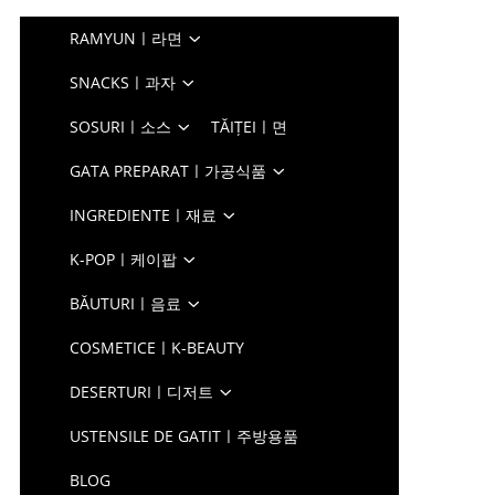
RAMYUNㅣ라면
SNACKSㅣ과자
SOSURIㅣ소스
TĂIȚEIㅣ면
GATA PREPARATㅣ가공식품
INGREDIENTEㅣ재료
K-POPㅣ케이팝
BĂUTURIㅣ음료
COSMETICEㅣK-BEAUTY
DESERTURIㅣ디저트
USTENSILE DE GATITㅣ주방용품
BLOG