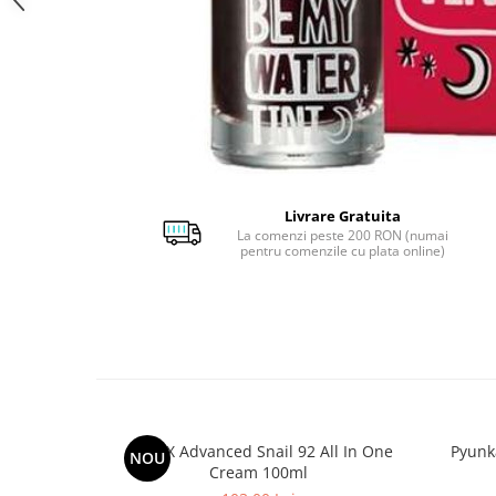
Livrare Gratuita
La comenzi peste 200 RON (numai
pentru comenzile cu plata online)
COSRX Advanced Snail 92 All In One
Pyunk
NOU
Cream 100ml