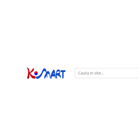
Ramyunㅣ라면
Snacksㅣ과자
Sosuriㅣ소스
Gata Preparatㅣ가공식품
Ingredienteㅣ재료
K-POPㅣ케이팝
Băuturiㅣ음료
Deserturiㅣ디저트
Pungă
Chips
Sos de Soia
Orez
Pastă
BTS
Soda
Biscuiți
Cupă
Crackers
Sos pentru Marinat
Alge
Condimente
ATEEZ
Suc
Prăjituri
Alge
Sos Picant
Altele
Făină
Black Pink
Cafea
Mochi
Gustări Tradiționale
Altele
Garnituri
Mix
IU
Ceai
Bomboane
Bază de Supă
Kimchi
KEY
Clasic
Caramele
Altele
Borcan
Jeleuri
Instant
Curry
Ciocolate
Perle de Tapioca
Orez
Cotton Candy
Alcoolice
Uleiuri
Guma de mestecat
Lapte
Migdale