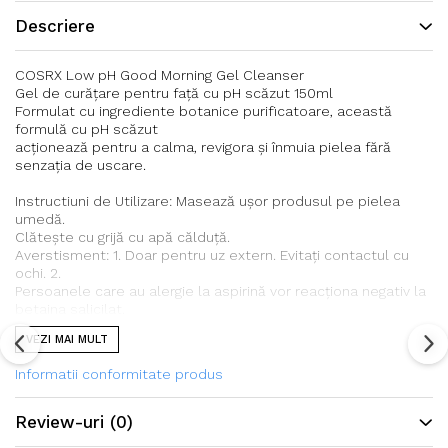
Descriere
COSRX Low pH Good Morning Gel Cleanser
Gel de curățare pentru față cu pH scăzut 150ml
Formulat cu ingrediente botanice purificatoare, această
formulă cu pH scăzut
acționează pentru a calma, revigora și înmuia pielea fără
senzația de uscare.
Instructiuni de Utilizare: Masează ușor produsul pe pielea
umedă.
Clătește cu grijă cu apă călduță.
Averstisment: 1. Doar pentru uz extern. Evitați contactul cu
ochi. 2.
Persoanele care au alergie la aspirină vor reacționa negativ la
betaina salicilat.
3. Este interzis copiilor sub 3 ani.
VEZI MAI MULT
Ingrediente: Vezi Ambalaj. Nr. Lot.: Vezi Ambalaj.
Termen Valabilitate: 2026.04.10. Tara de Origine: Coreea de
Informatii conformitate produs
Sud
Importator & Distribuitor UE: La Rose Sp.z o.o Urzędnicza 36
91-312 Łódź
Review-uri
(0)
RP: Beauty Insight Associated LTD, Unit H3 Centrepoint