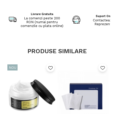
Business
Park, Oak Road, Dublin 12, Ireland
Livrare Gratuita
Suport Onli
La comenzi peste 200
Contacteaza
RON (numai pentru
Reprezenta
comenzile cu plata online)
PRODUSE SIMILARE
NOU