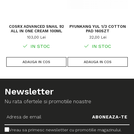
COSRX ADVANCED SNAIL 92
PYUNKANG YUL 1/3 COTTON
ALL IN ONE CREAM 100ML
PAD 160SZT
CE
103,00 Lei
32,00 Lei
IN STOC
IN STOC
ADAUGA IN COS
ADAUGA IN COS
Newsletter
Nu rata ofertele si promotiile noastre
Vreau sa primesc newsletter cu promotiile magazinului.