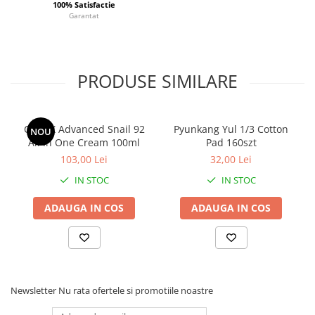
100% Satisfactie
Garantat
PRODUSE SIMILARE
COSRX Advanced Snail 92
Pyunkang Yul 1/3 Cotton
NOU
All In One Cream 100ml
Pad 160szt
103,00 Lei
32,00 Lei
IN STOC
IN STOC
ADAUGA IN COS
ADAUGA IN COS
Newsletter
Nu rata ofertele si promotiile noastre