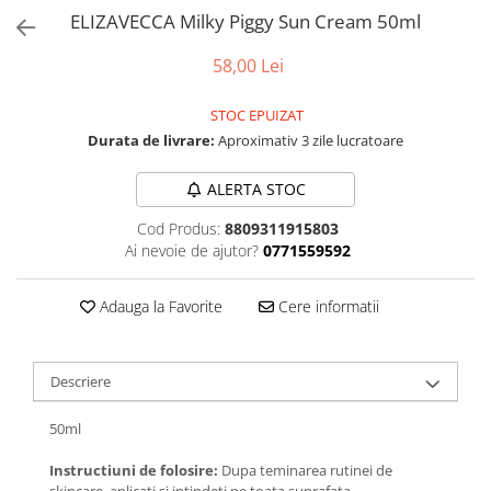
ELIZAVECCA Milky Piggy Sun Cream 50ml
58,00 Lei
STOC EPUIZAT
Durata de livrare:
Aproximativ 3 zile lucratoare
ALERTA STOC
Cod Produs:
8809311915803
Ai nevoie de ajutor?
0771559592
Adauga la Favorite
Cere informatii
Descriere
50ml
Instructiuni de folosire:
Dupa teminarea rutinei de
skincare, aplicati si intindeti pe toata suprafata