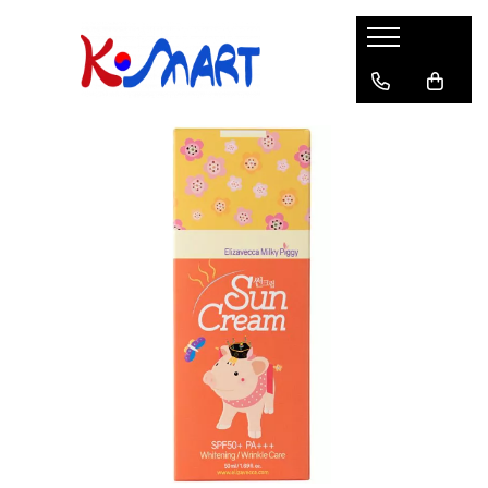
Ramyunㅣ라면
Snacksㅣ과자
Sosuriㅣ소스
Gata Preparatㅣ가공식품
Ingredienteㅣ재료
K-POPㅣ케이팝
Băuturiㅣ음료
Deserturiㅣ디저트
Pungă
Chips
Sos de Soia
Orez
Pastă
BTS
Soda
Biscuiți
Cupă
Crackers
Sos pentru Marinat
Alge
Condimente
ATEEZ
Suc
Prăjituri
Alge
Sos Picant
Altele
Făină
Black Pink
Cafea
Mochi
Gustări Tradiționale
Altele
Garnituri
Mix
IU
Ceai
Bomboane
Bază de Supă
Kimchi
KEY
Clasic
Caramele
Altele
Borcan
Jeleuri
Instant
Curry
Ciocolate
Perle de Tapioca
Orez
Cotton Candy
Alcoolice
Uleiuri
Guma de mestecat
Lapte
Migdale