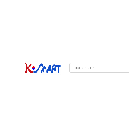
Ramyunㅣ라면
Snacksㅣ과자
Sosuriㅣ소스
Gata Preparatㅣ가공식품
Ingredienteㅣ재료
K-POPㅣ케이팝
Băuturiㅣ음료
Deserturiㅣ디저트
Pungă
Chips
Sos de Soia
Orez
Pastă
BTS
Soda
Biscuiți
Cupă
Crackers
Sos pentru Marinat
Alge
Condimente
ATEEZ
Suc
Prăjituri
Alge
Sos Picant
Altele
Făină
Black Pink
Cafea
Mochi
Gustări Tradiționale
Altele
Garnituri
Mix
IU
Ceai
Bomboane
Bază de Supă
Kimchi
KEY
Clasic
Caramele
Altele
Borcan
Jeleuri
Instant
Curry
Ciocolate
Perle de Tapioca
Orez
Cotton Candy
Alcoolice
Uleiuri
Guma de mestecat
Lapte
Migdale