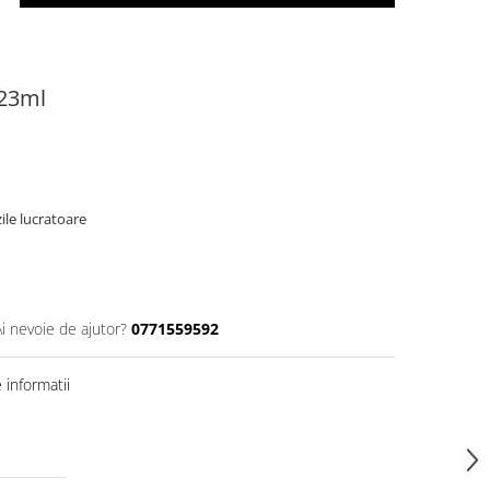
 23ml
ile lucratoare
Ai nevoie de ajutor?
0771559592
informatii