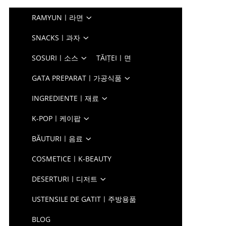
RAMYUNㅣ라면
SNACKSㅣ과자
SOSURIㅣ소스
TĂIȚEIㅣ면
GATA PREPARATㅣ가공식품
INGREDIENTEㅣ재료
K-POPㅣ케이팝
BĂUTURIㅣ음료
COSMETICEㅣK-BEAUTY
DESERTURIㅣ디저트
USTENSILE DE GATITㅣ주방용품
BLOG