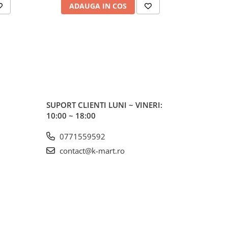
ADAUGA IN COS
AD
SUPORT CLIENTI
LUNI ~ VINERI:
10:00 ~ 18:00
0771559592
contact@k-mart.ro