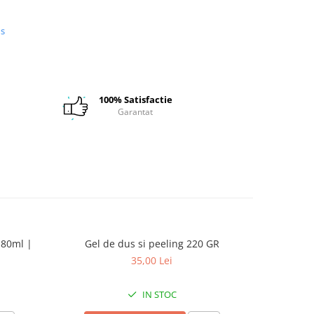
us
100% Satisfactie
Garantat
 80ml |
Gel de dus si peeling 220 GR
Spuma 
CUL
35,00 Lei
IN STOC