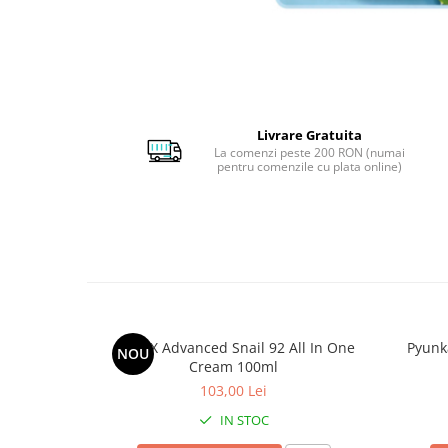
Livrare Gratuita
La comenzi peste 200 RON (numai
pentru comenzile cu plata online)
COSRX Advanced Snail 92 All In One
Pyunk
NOU
Cream 100ml
103,00 Lei
IN STOC