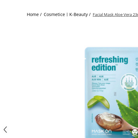
Home /
CosmeticeㅣK-Beauty /
Facial Mask Aloe Vera 23