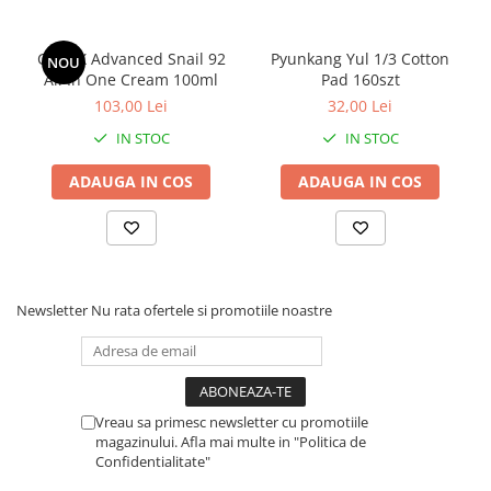
COSRX Advanced Snail 92
Pyunkang Yul 1/3 Cotton
NOU
All In One Cream 100ml
Pad 160szt
103,00 Lei
32,00 Lei
IN STOC
IN STOC
ADAUGA IN COS
ADAUGA IN COS
Newsletter
Nu rata ofertele si promotiile noastre
Vreau sa primesc newsletter cu promotiile
magazinului. Afla mai multe in "Politica de
Confidentialitate"