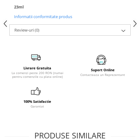
23ml
Informatii conformitate produs
Review-uri
(0)
Livrare Gratuita
Suport Online
La comenzi peste 200 RON (numai
Contacteaza un Reprezentant
pentru comenzile cu plata online)
100% Satisfactie
Garantat
PRODUSE SIMILARE