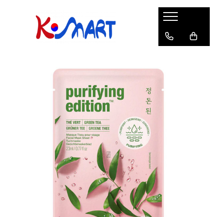
Ramyunㅣ라면
Snacksㅣ과자
Sosuriㅣ소스
Gata Preparatㅣ가공식품
Ingredienteㅣ재료
K-POPㅣ케이팝
Băuturiㅣ음료
Deserturiㅣ디저트
Pungă
Chips
Sos de Soia
Orez
Pastă
BTS
Soda
Biscuiți
Cupă
Crackers
Sos pentru Marinat
Alge
Condimente
ATEEZ
Suc
Prăjituri
Alge
Sos Picant
Altele
Făină
Black Pink
Cafea
Mochi
Gustări Tradiționale
Altele
Garnituri
Mix
IU
Ceai
Bomboane
Bază de Supă
Kimchi
KEY
Clasic
Caramele
Altele
Borcan
Jeleuri
Instant
Curry
Ciocolate
Perle de Tapioca
Orez
Cotton Candy
Alcoolice
Uleiuri
Guma de mestecat
Lapte
Migdale