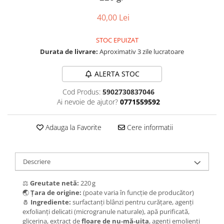
40,00 Lei
STOC EPUIZAT
Durata de livrare:
Aproximativ 3 zile lucratoare
ALERTA STOC
Cod Produs:
5902730837046
Ai nevoie de ajutor?
0771559592
Adauga la Favorite
Cere informatii
Descriere
⚖️
Greutate netă:
220 g
🌏
Țara de origine:
(poate varia în funcție de producător)
🧂
Ingrediente:
surfactanți blânzi pentru curățare, agenți
exfolianți delicati (microgranule naturale), apă purificată,
glicerina, extract de
floare de nu‑mă‑uita
, agenți emolienți