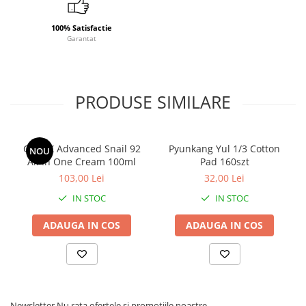
directă și căldură. Închideți bine capacul după fiecare
utilizare pentru a menține prospețimea și eficiența
produsului.
100% Satisfactie
Garantat
PRODUSE SIMILARE
COSRX Advanced Snail 92
Pyunkang Yul 1/3 Cotton
NOU
All In One Cream 100ml
Pad 160szt
103,00 Lei
32,00 Lei
IN STOC
IN STOC
ADAUGA IN COS
ADAUGA IN COS
Newsletter
Nu rata ofertele si promotiile noastre