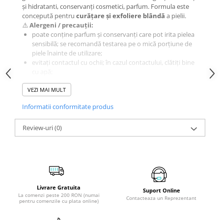
și hidratanti, conservanți cosmetici, parfum. Formula este
concepută pentru
curățare și exfoliere blândă
a pielii.
⚠️
Alergeni / precauții:
poate conține parfum și conservanți care pot irita pielea
sensibilă; se recomandă testarea pe o mică porțiune de
piele înainte de utilizare;
evitați contactul cu ochii; în cazul contactului, clătiți bine
cu apă;
a nu se utiliza pe pielea rănită, iritată sau foarte sensibilă;
VEZI MAI MULT
întrerupeți utilizarea dacă apar semne de iritație.
💪
Beneficii principale:
Informatii conformitate produs
curăță delicat
pielea corpului îndepărtând impuritățile
și excesul de sebum;
Review-uri
microexfoliere delicată
(0)
ajută la eliminarea celulelor
moarte și la netezirea pielii;
extractul de
floare de nu‑mă‑uita
oferă o aromă
plăcută și un plus de prospețime.
📦
Mod de utilizare:
Aplicați pe pielea umedă în timpul dușului, masați ușor cu
mișcări circulare pentru exfoliere, apoi clătiți cu apă călduță.
Livrare Gratuita
Suport Online
Evitați frecarea puternică, mai ales pe pielea sensibilă.
La comenzi peste 200 RON (numai
Contacteaza un Reprezentant
pentru comenzile cu plata online)
📦
Mod de depozitare:
A se păstra într‑un loc uscat și răcoros, ferit de lumină