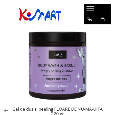
Ramyunㅣ라면
Snacksㅣ과자
Sosuriㅣ소스
Gata Preparatㅣ가공식품
Ingredienteㅣ재료
K-POPㅣ케이팝
Băuturiㅣ음료
Deserturiㅣ디저트
Pungă
Chips
Sos de Soia
Orez
Pastă
BTS
Soda
Biscuiți
Cupă
Crackers
Sos pentru Marinat
Alge
Condimente
ATEEZ
Suc
Prăjituri
Alge
Sos Picant
Altele
Făină
Black Pink
Cafea
Mochi
Gustări Tradiționale
Altele
Garnituri
Mix
IU
Ceai
Bomboane
Bază de Supă
Kimchi
KEY
Clasic
Caramele
Altele
Borcan
Jeleuri
Instant
Curry
Ciocolate
Perle de Tapioca
Orez
Cotton Candy
Alcoolice
Uleiuri
Guma de mestecat
Lapte
Migdale
Gel de dus si peeling FLOARE DE NU-MA-UITA
220 gr