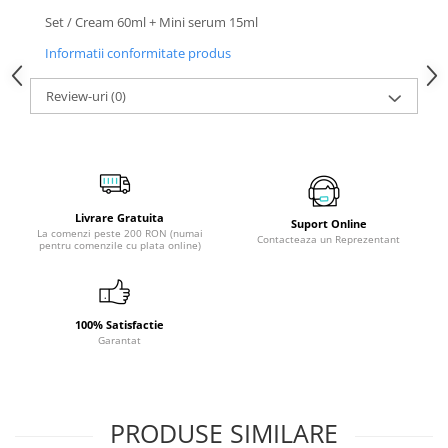
Set / Cream 60ml + Mini serum 15ml
Informatii conformitate produs
Review-uri
(0)
Livrare Gratuita
Suport Online
La comenzi peste 200 RON (numai
Contacteaza un Reprezentant
pentru comenzile cu plata online)
100% Satisfactie
Garantat
PRODUSE SIMILARE