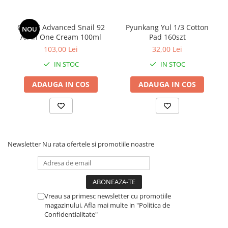
COSRX Advanced Snail 92
Pyunkang Yul 1/3 Cotton
NOU
All In One Cream 100ml
Pad 160szt
103,00 Lei
32,00 Lei
IN STOC
IN STOC
ADAUGA IN COS
ADAUGA IN COS
Newsletter
Nu rata ofertele si promotiile noastre
Vreau sa primesc newsletter cu promotiile
magazinului. Afla mai multe in "Politica de
Confidentialitate"