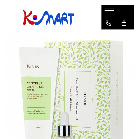
Ramyunㅣ라면
Snacksㅣ과자
Sosuriㅣ소스
Gata Preparatㅣ가공식품
Ingredienteㅣ재료
K-POPㅣ케이팝
Băuturiㅣ음료
Deserturiㅣ디저트
Pungă
Chips
Sos de Soia
Orez
Pastă
BTS
Soda
Biscuiți
Cupă
Crackers
Sos pentru Marinat
Alge
Condimente
ATEEZ
Suc
Prăjituri
Alge
Sos Picant
Altele
Făină
Black Pink
Cafea
Mochi
Gustări Tradiționale
Altele
Garnituri
Mix
IU
Ceai
Bomboane
Bază de Supă
Kimchi
KEY
Clasic
Caramele
Altele
Borcan
Jeleuri
Instant
Curry
Ciocolate
Perle de Tapioca
Orez
Cotton Candy
Alcoolice
Uleiuri
Guma de mestecat
Lapte
Migdale