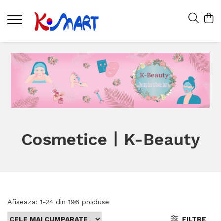
CosmeticeㅣK-Beauty
Afiseaza:
1-
24
din
196
produse
FILTRE