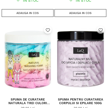
IN STOC
IN STOC
ADAUGA IN COS
ADAUGA IN COS
SPUMA DE CURATARE
SPUMA PENTRU CURATAREA
NATURALA TREI CULORI
CORPULUI SI EPILARE 100G
BUBBLE GUM 100 G