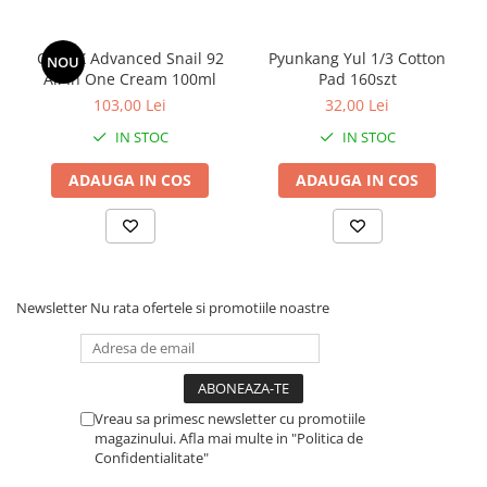
COSRX Advanced Snail 92
Pyunkang Yul 1/3 Cotton
NOU
All In One Cream 100ml
Pad 160szt
103,00 Lei
32,00 Lei
IN STOC
IN STOC
ADAUGA IN COS
ADAUGA IN COS
Newsletter
Nu rata ofertele si promotiile noastre
Vreau sa primesc newsletter cu promotiile
magazinului. Afla mai multe in "Politica de
Confidentialitate"