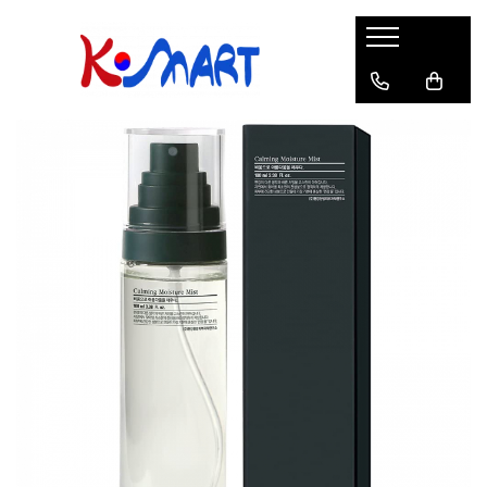
Ramyunㅣ라면
Snacksㅣ과자
Sosuriㅣ소스
Gata Preparatㅣ가공식품
Ingredienteㅣ재료
K-POPㅣ케이팝
Băuturiㅣ음료
Deserturiㅣ디저트
Pungă
Chips
Sos de Soia
Orez
Pastă
BTS
Soda
Biscuiți
Cupă
Crackers
Sos pentru Marinat
Alge
Condimente
ATEEZ
Suc
Prăjituri
Alge
Sos Picant
Altele
Făină
Black Pink
Cafea
Mochi
Gustări Tradiționale
Altele
Garnituri
Mix
IU
Ceai
Bomboane
Bază de Supă
Kimchi
KEY
Clasic
Caramele
Altele
Borcan
Jeleuri
Instant
Curry
Ciocolate
Perle de Tapioca
Orez
Cotton Candy
Alcoolice
Uleiuri
Guma de mestecat
Lapte
Migdale