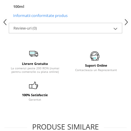
100ml
Informatii conformitate produs
Review-uri
(0)
Livrare Gratuita
Suport Online
La comenzi peste 200 RON (numai
Contacteaza un Reprezentant
pentru comenzile cu plata online)
100% Satisfactie
Garantat
PRODUSE SIMILARE