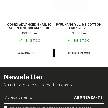
COSRX ADVANCED SNAIL 92
PYUNKANG YUL 1/3 COTTON
ALL IN ONE CREAM 100ML
PAD 160SZT
CE
103,00 Lei
32,00 Lei
IN STOC
IN STOC
ADAUGA IN COS
ADAUGA IN COS
Newsletter
Nu rata ofertele si promotiile noastre
Vreau sa primesc newsletter cu promotiile magazinului.