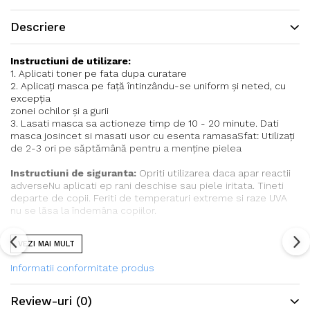
Descriere
Instructiuni de utilizare:
1. Aplicati toner pe fata dupa curatare
2. Aplicați masca pe față întinzându-se uniform și neted, cu
excepția
zonei ochilor și a gurii
3. Lasati masca sa actioneze timp de 10 - 20 minute. Dati
masca josincet si masati usor cu esenta ramasaSfat: Utilizați
de 2-3 ori pe săptămână pentru a menține pielea
Instructiuni de siguranta:
Opriti utilizarea daca apar reactii
adverseNu aplicati ep rani deschise sau piele iritata. Tineti
departe de copii. Feriti de temperaturi extreme si raze UVA
nu se lăsa la îndemâna copiilor.
Ingrediente:
Vezi ambalaj
VEZI MAI MULT
Informatii conformitate produs
Review-uri
(0)