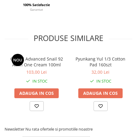
100% Satisfactie
Garantat
PRODUSE SIMILARE
COSRX Advanced Snail 92
Pyunkang Yul 1/3 Cotton
NOU
All In One Cream 100ml
Pad 160szt
103,00 Lei
32,00 Lei
IN STOC
IN STOC
ADAUGA IN COS
ADAUGA IN COS
Newsletter
Nu rata ofertele si promotiile noastre