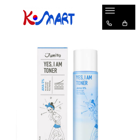
Ramyunㅣ라면
Snacksㅣ과자
Sosuriㅣ소스
Gata Preparatㅣ가공식품
Ingredienteㅣ재료
K-POPㅣ케이팝
Băuturiㅣ음료
Deserturiㅣ디저트
Pungă
Chips
Sos de Soia
Orez
Pastă
BTS
Soda
Biscuiți
Cupă
Crackers
Sos pentru Marinat
Alge
Condimente
ATEEZ
Suc
Prăjituri
Alge
Sos Picant
Altele
Făină
Black Pink
Cafea
Mochi
Gustări Tradiționale
Altele
Garnituri
Mix
IU
Ceai
Bomboane
Bază de Supă
Kimchi
KEY
Clasic
Caramele
Altele
Borcan
Jeleuri
Instant
Curry
Ciocolate
Perle de Tapioca
Orez
Cotton Candy
Alcoolice
Uleiuri
Guma de mestecat
Lapte
Migdale