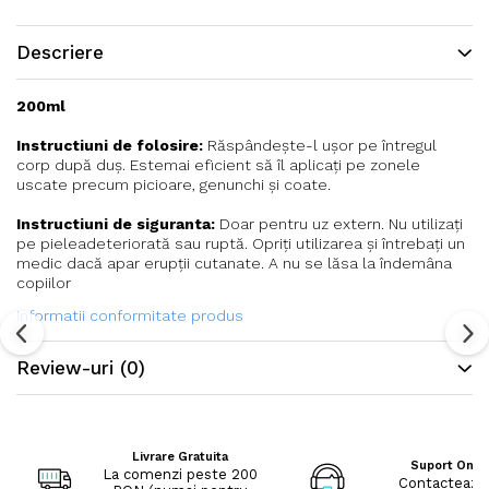
Descriere
200ml
Instructiuni de folosire:
Răspândește-l ușor pe întregul
corp după duș. Estemai eficient să îl aplicați pe zonele
uscate precum picioare, genunchi și coate.
Instructiuni de siguranta:
Doar pentru uz extern. Nu utilizați
pe pieleadeteriorată sau ruptă. Opriți utilizarea și întrebați un
medic dacă apar erupții cutanate. A nu se lăsa la îndemâna
copiilor
Informatii conformitate produs
Review-uri
(0)
Livrare Gratuita
Suport Onli
La comenzi peste 200
Contacteaza