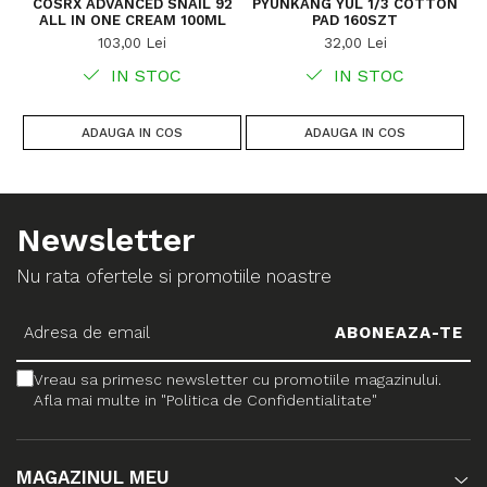
COSRX ADVANCED SNAIL 92
PYUNKANG YUL 1/3 COTTON
ALL IN ONE CREAM 100ML
PAD 160SZT
CE
103,00 Lei
32,00 Lei
IN STOC
IN STOC
ADAUGA IN COS
ADAUGA IN COS
Newsletter
Nu rata ofertele si promotiile noastre
Vreau sa primesc newsletter cu promotiile magazinului.
Afla mai multe in "Politica de Confidentialitate"
MAGAZINUL MEU