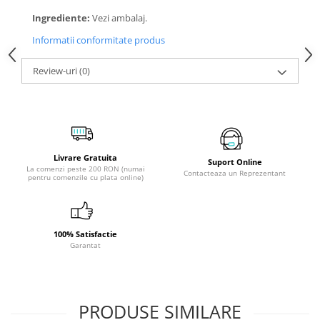
Ingrediente:
Vezi ambalaj.
Informatii conformitate produs
Review-uri
(0)
Livrare Gratuita
Suport Online
La comenzi peste 200 RON (numai
Contacteaza un Reprezentant
pentru comenzile cu plata online)
100% Satisfactie
Garantat
PRODUSE SIMILARE