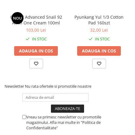
COSRX Advanced Snail 92
Pyunkang Yul 1/3 Cotton
NOU
All In One Cream 100ml
Pad 160szt
103,00 Lei
32,00 Lei
IN STOC
IN STOC
ADAUGA IN COS
ADAUGA IN COS
Newsletter
Nu rata ofertele si promotiile noastre
Vreau sa primesc newsletter cu promotiile
magazinului. Afla mai multe in "Politica de
Confidentialitate"