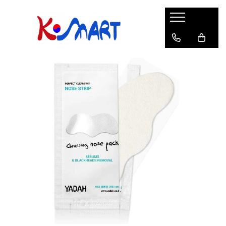
Ramyunㅣ라면
Snacksㅣ과자
Sosuriㅣ소스
Gata Preparatㅣ가공식품
Ingredienteㅣ재료
K-POPㅣ케이팝
Băuturiㅣ음료
Deserturiㅣ디저트
Pungă
Chips
Sos de Soia
Orez
Pastă
BTS
Soda
Biscuiți
Cupă
Crackers
Sos pentru Marinat
Alge
Condimente
ATEEZ
Suc
Prăjituri
Alge
Sos Picant
Altele
Făină
Black Pink
Cafea
Mochi
Gustări Tradiționale
Altele
Garnituri
Mix
IU
Ceai
Bomboane
Bază de Supă
Kimchi
KEY
Clasic
Caramele
Altele
Borcan
Jeleuri
Instant
Curry
Ciocolate
Perle de Tapioca
Orez
Cotton Candy
Alcoolice
Uleiuri
Guma de mestecat
Lapte
Migdale