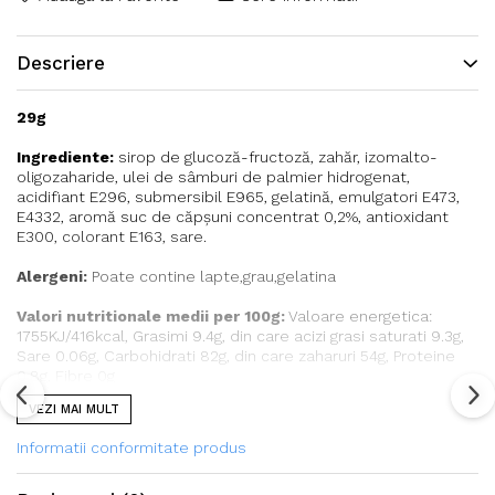
Descriere
29g
Ingrediente:
sirop de glucoză-fructoză, zahăr, izomalto-
oligozaharide, ulei de sâmburi de palmier hidrogenat,
acidifiant E296, submersibil E965, gelatină, emulgatori E473,
E4332, aromă suc de căpșuni concentrat 0,2%, antioxidant
E300, colorant E163, sare.
Alergeni:
Poate contine lapte,grau,gelatina
Valori nutritionale medii per 100g:
Valoare energetica:
1755KJ/416kcal, Grasimi 9.4g, din care acizi grasi saturati 9.3g,
Sare 0.06g, Carbohidrati 82g, din care zaharuri 54g, Proteine
0.8g, Fibre 0g
VEZI MAI MULT
Informatii conformitate produs