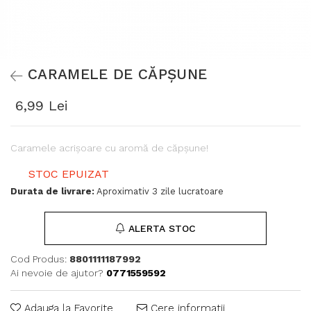
CARAMELE DE CĂPȘUNE
6,99 Lei
Caramele acrișoare cu aromă de căpșune!
STOC EPUIZAT
Durata de livrare:
Aproximativ 3 zile lucratoare
ALERTA STOC
Cod Produs:
8801111187992
Ai nevoie de ajutor?
0771559592
Adauga la Favorite
Cere informatii