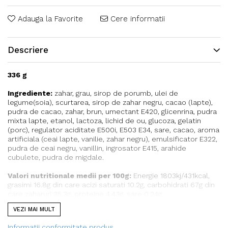
Adauga la Favorite
Cere informatii
Descriere
336 g
Ingrediente:
zahar, grau, sirop de porumb, ulei de
legume(soia), scurtarea, sirop de zahar negru, cacao (lapte),
pudra de cacao, zahar, brun, umectant E420, glicenrina, pudra
mixta lapte, etanol, lactoza, lichid de ou, glucoza, gelatin
(porc), regulator aciditate E500i, E503 E34, sare, cacao, aroma
artificiala (ceai lapte, vanilie, zahar negru), emulsificator E322,
pudra de ceai negru, vanillin, ingrosator E415, arahide
cubulete, pudra de migdale.
Valori nutritionale medii per 100g:
Energie 1803kj/431kcal,
grasimi 16.8g din care acizi saturati 10.2g, carbohidrati 67g din
care zaharuri 35.3g, proteine 4.43g, sare 0.24g.
VEZI MAI MULT
Informatii conformitate produs