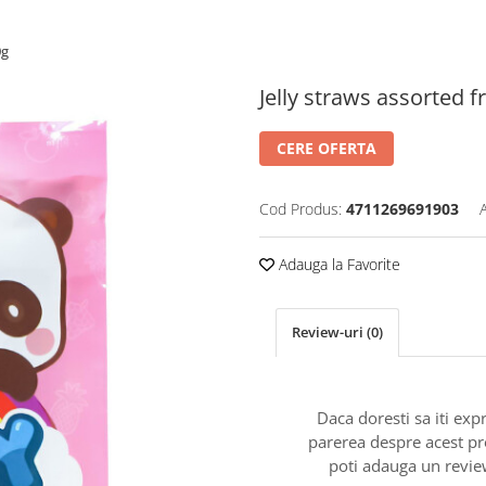
0g
Jelly straws assorted f
CERE OFERTA
Cod Produs:
4711269691903
Adauga la Favorite
Review-uri
(0)
Daca doresti sa iti exp
parerea despre acest p
poti adauga un revie