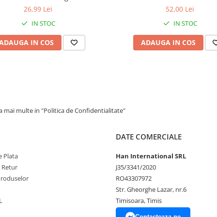
26,99 Lei
52,00 Lei
IN STOC
IN STOC
ADAUGA IN COS
ADAUGA IN COS
 mai multe in "Politica de Confidentialitate"
DATE COMERCIALE
 Plata
Han International SRL
e Retur
J35/3341/2020
Produselor
RO43307972
Str. Gheorghe Lazar, nr.6
L
Timisoara, Timis
Contacteaza-ne