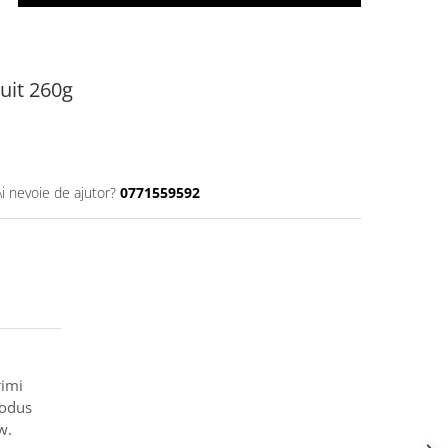
ruit 260g
Ai nevoie de ajutor?
0771559592
rimi
rodus
w.