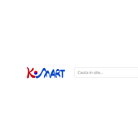
Ramyunㅣ라면
Snacksㅣ과자
Sosuriㅣ소스
Gata Preparatㅣ가공식품
Ingredienteㅣ재료
K-POPㅣ케이팝
Băuturiㅣ음료
Deserturiㅣ디저트
Pungă
Chips
Sos de Soia
Orez
Pastă
BTS
Soda
Biscuiți
Cupă
Crackers
Sos pentru Marinat
Alge
Condimente
ATEEZ
Suc
Prăjituri
Alge
Sos Picant
Altele
Făină
Black Pink
Cafea
Mochi
Gustări Tradiționale
Altele
Garnituri
Mix
IU
Ceai
Bomboane
Bază de Supă
Kimchi
KEY
Clasic
Caramele
Altele
Borcan
Jeleuri
Instant
Curry
Ciocolate
Perle de Tapioca
Orez
Cotton Candy
Alcoolice
Uleiuri
Guma de mestecat
Lapte
Migdale