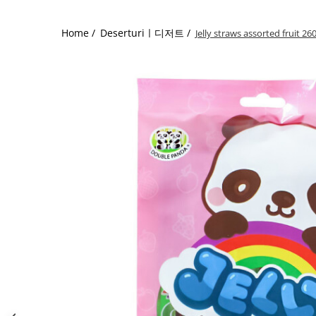
Home /
Deserturiㅣ디저트 /
Jelly straws assorted fruit 26