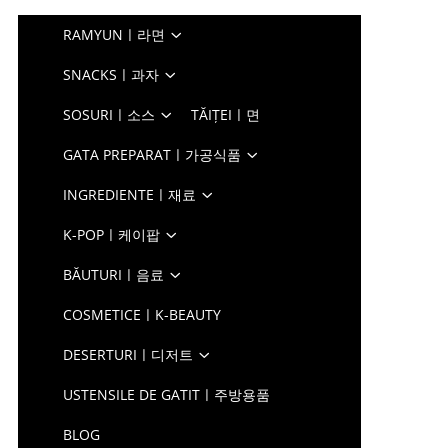
RAMYUNㅣ라면
SNACKSㅣ과자
SOSURIㅣ소스
TĂIȚEIㅣ면
GATA PREPARATㅣ가공식품
INGREDIENTEㅣ재료
K-POPㅣ케이팝
BĂUTURIㅣ음료
COSMETICEㅣK-BEAUTY
DESERTURIㅣ디저트
USTENSILE DE GATITㅣ주방용품
BLOG