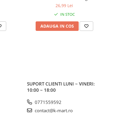
26,99 Lei
IN STOC
ADAUGA IN COS
AD
SUPORT CLIENTI
LUNI ~ VINERI:
10:00 ~ 18:00
0771559592
contact@k-mart.ro