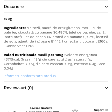
Descriere
120g
Ingrediente:
Maltoză, pudră de orez glutinos, mei, ulei de
palmier, ciocolată cu banane 36,495%, (ulei de palmier, zahăr,
lapte praf), unt de cacao 1%, aromă de banane 0,195%, lecitină
de soia, agent de îngroșare E1442, humectant, colorant E160a
, Conservant E202
Valori nutritionale medii per 100g:
valoare energetica
437.5kcal, Grasimi 13.1g din care acizi grasi saturati 4g,
Carbohidrati 79.6g din care zaharuri 10.6g, Proteine 0.3g, Sare
0.04g
Informatii conformitate produs
Review-uri
(0)
Livrare Gratuita
Suport Onli