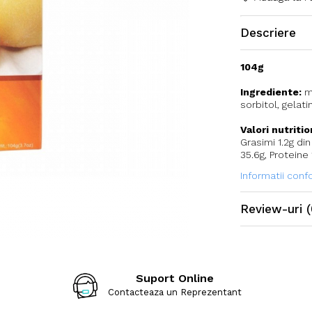
Descriere
104g
Ingrediente:
ma
sorbitol, gelat
Valori nutriti
Grasimi 1.2g din
35.6g, Proteine
Informatii con
Review-uri
(
Suport Online
Contacteaza un Reprezentant