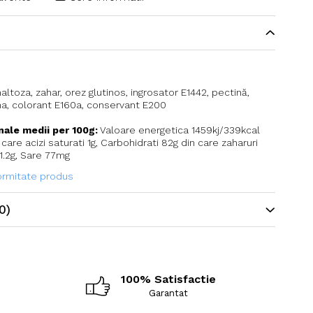
ltoza, zahar, orez glutinos, ingrosator E1442, pectină,
ina, colorant E160a, conservant E200
onale medii per 100g:
Valoare energetica 1459kj/339kcal
 care acizi saturati 1g, Carbohidrati 82g din care zaharuri
 1.2g, Sare 77mg
formitate produs
0)
100% Satisfactie
Garantat