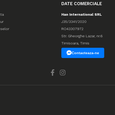
DATE COMERCIALE
ata
Han International SRL
tur
J35/3341/2020
uselor
RO43307972
Str. Gheorghe Lazar, nr.6
Timisoara, Timis
Contacteaza-ne