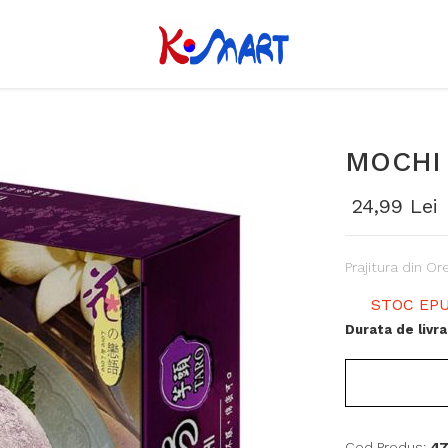
MOCHI 
24,99 Lei
Prajitura din Or
STOC EPU
Durata de livra
Cod Produs:
47