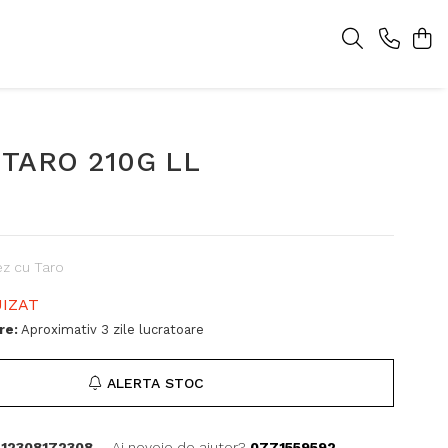
TARO 210G LL
ez cu Taro
IZAT
re:
Aproximativ 3 zile lucratoare
ALERTA STOC
12308172308
Ai nevoie de ajutor?
0771559592