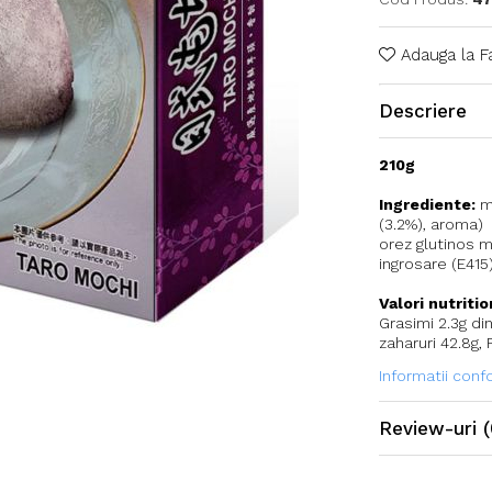
Adauga la F
Descriere
210g
Ingrediente:
ma
(3.2%), aroma) 
orez glutinos m
ingrosare (E415)
Valori nutriti
Grasimi 2.3g din
zaharuri 42.8g,
Informatii con
Review-uri
(