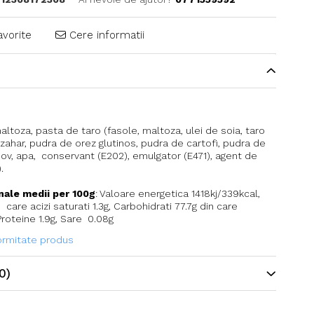
avorite
Cere informatii
ltoza, pasta de taro (fasole, maltoza, ulei de soia, taro
zahar, pudra de orez glutinos, pudra de cartofi, pudra de
ov, apa, conservant (E202), emulgator (E471), agent de
.
onale medii per 100g
: Valoare energetica 1418kj/339kcal,
 care acizi saturati 1.3g, Carbohidrati 77.7g din care
 Proteine 1.9g, Sare 0.08g
formitate produs
0)