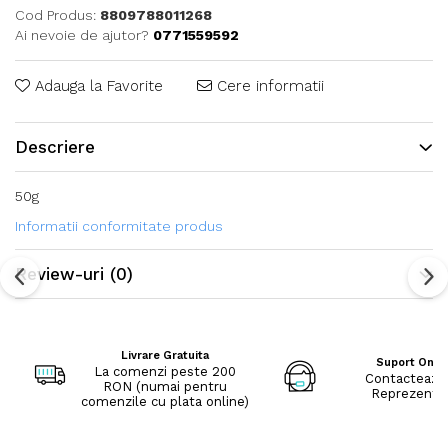
Cod Produs:
8809788011268
Ai nevoie de ajutor?
0771559592
Adauga la Favorite
Cere informatii
Descriere
50g
Informatii conformitate produs
Review-uri
(0)
Livrare Gratuita
Suport Onli
La comenzi peste 200
Contacteaza
RON (numai pentru
Reprezenta
comenzile cu plata online)