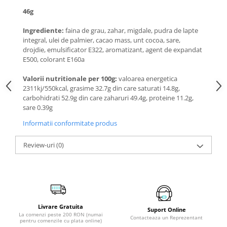
46g
Ingrediente:
faina de grau, zahar, migdale, pudra de lapte
integral, ulei de palmier, cacao mass, unt cocoa, sare,
drojdie, emulsificator E322, aromatizant, agent de expandat
E500, colorant E160a
Valorii nutritionale per 100g:
valoarea energetica
2311kj/550kcal, grasime 32.7g din care saturati 14.8g,
carbohidrati 52.9g din care zaharuri 49.4g, proteine 11.2g,
sare 0.39g
Informatii conformitate produs
Review-uri
(0)
Livrare Gratuita
Suport Online
La comenzi peste 200 RON (numai
Contacteaza un Reprezentant
pentru comenzile cu plata online)