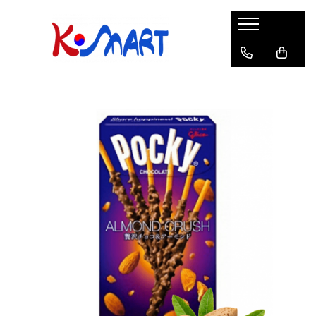
Ramyunㅣ라면
Snacksㅣ과자
Sosuriㅣ소스
Gata Preparatㅣ가공식품
Ingredienteㅣ재료
K-POPㅣ케이팝
Băuturiㅣ음료
Deserturiㅣ디저트
Pungă
Chips
Sos de Soia
Orez
Pastă
BTS
Soda
Biscuiți
Cupă
Crackers
Sos pentru Marinat
Alge
Condimente
ATEEZ
Suc
Prăjituri
Alge
Sos Picant
Altele
Făină
Black Pink
Cafea
Mochi
Gustări Tradiționale
Altele
Garnituri
Mix
IU
Ceai
Bomboane
Bază de Supă
Kimchi
KEY
Clasic
Caramele
Altele
Borcan
Jeleuri
Instant
Curry
Ciocolate
Perle de Tapioca
Orez
Cotton Candy
Alcoolice
Uleiuri
Guma de mestecat
Lapte
Migdale