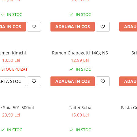
IN STOC
IN STOC
A IN COS
ADAUGA IN COS
ADAU
amen Kimchi
Ramen Chapagetti 140g NS
Sr
13,50 Lei
12,99 Lei
STOC EPUIZAT
IN STOC
ERTA STOC
ADAUGA IN COS
ADAU
e Soia 501 500ml
Taitei Soba
Pasta G
29,99 Lei
15,00 Lei
IN STOC
IN STOC