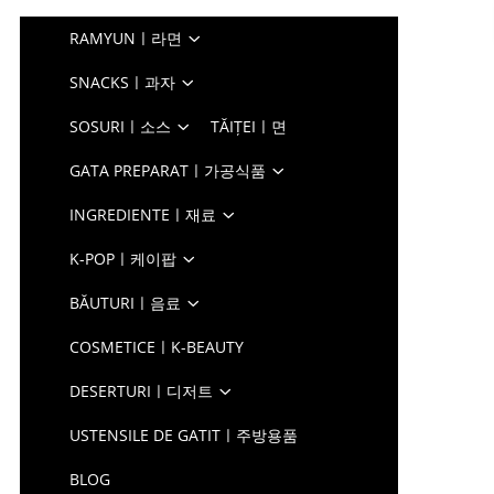
RAMYUNㅣ라면
SNACKSㅣ과자
SOSURIㅣ소스
TĂIȚEIㅣ면
GATA PREPARATㅣ가공식품
INGREDIENTEㅣ재료
K-POPㅣ케이팝
BĂUTURIㅣ음료
COSMETICEㅣK-BEAUTY
DESERTURIㅣ디저트
USTENSILE DE GATITㅣ주방용품
BLOG