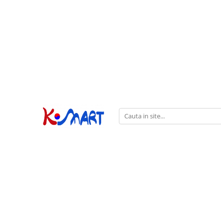
Ramyunㅣ라면
Snacksㅣ과자
Sosuriㅣ소스
Gata Preparatㅣ가공식품
Ingredienteㅣ재료
K-POPㅣ케이팝
Băuturiㅣ음료
Deserturiㅣ디저트
Pungă
Chips
Sos de Soia
Orez
Pastă
BTS
Soda
Biscuiți
Cupă
Crackers
Sos pentru Marinat
Alge
Condimente
ATEEZ
Suc
Prăjituri
Alge
Sos Picant
Altele
Făină
Black Pink
Cafea
Mochi
Gustări Tradiționale
Altele
Garnituri
Mix
IU
Ceai
Bomboane
Bază de Supă
Kimchi
KEY
Clasic
Caramele
Altele
Borcan
Jeleuri
Instant
Curry
Ciocolate
Perle de Tapioca
Orez
Cotton Candy
Alcoolice
Uleiuri
Guma de mestecat
Lapte
Migdale