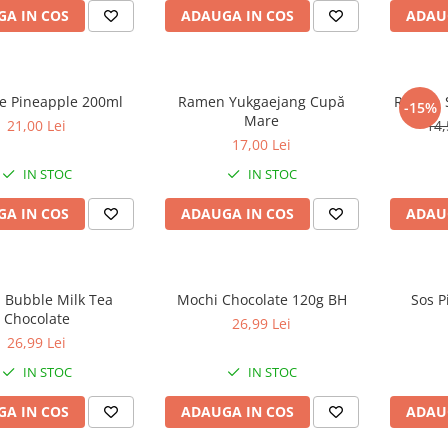
A IN COS
ADAUGA IN COS
ADAU
 Pineapple 200ml
Ramen Yukgaejang Cupă
Ramen S
-15%
Mare
21,00 Lei
14,
17,00 Lei
IN STOC
IN STOC
A IN COS
ADAUGA IN COS
ADAU
 Bubble Milk Tea
Mochi Chocolate 120g BH
Sos P
Chocolate
26,99 Lei
26,99 Lei
IN STOC
IN STOC
A IN COS
ADAUGA IN COS
ADAU