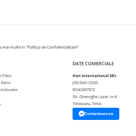
 mai multe in "Politica de Confidentialitate"
DATE COMERCIALE
 Plata
Han International SRL
e Retur
J35/3341/2020
Produselor
RO43307972
Str. Gheorghe Lazar, nr.6
L
Timisoara, Timis
Contacteaza-ne