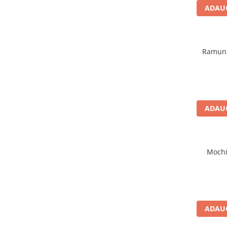
ADAUG
Ramune
ADAUG
Mochi
ADAUG