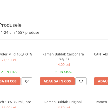
Produsele
1-
24
din
1557
produse
wder Mild 100g OTG
Ramen Buldak Carbonara
CANTABI
130g SY
21,99 Lei
14,00 Lei
IN STOC
IN STOC
A IN COS
ADAUGA IN COS
ADAU
ach 13% 360ml Jinro
Ramen Buldak Original
Ramen 
31,00 Lei
16,50 Lei