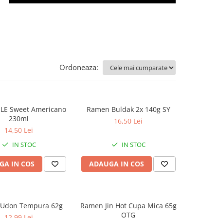
Ordoneaza:
LE Sweet Americano
Ramen Buldak 2x 140g SY
230ml
16,50 Lei
14,50 Lei
IN STOC
IN STOC
GA IN COS
ADAUGA IN COS
Udon Tempura 62g
Ramen Jin Hot Cupa Mica 65g
OTG
12,99 Lei