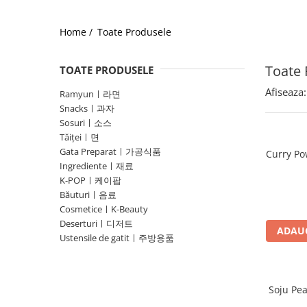
Home /
Toate Produsele
Toate 
TOATE PRODUSELE
Afiseaza:
Ramyunㅣ라면
Snacksㅣ과자
Sosuriㅣ소스
Tăițeiㅣ면
Gata Preparatㅣ가공식품
Curry Po
Ingredienteㅣ재료
K-POPㅣ케이팝
Băuturiㅣ음료
CosmeticeㅣK-Beauty
Deserturiㅣ디저트
ADAUG
Ustensile de gatitㅣ주방용품
Soju Pe