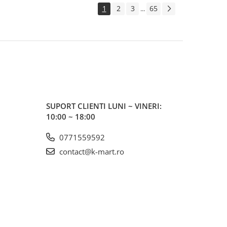
1
2
3
65
...
SUPORT CLIENTI
LUNI ~ VINERI:
10:00 ~ 18:00
0771559592
contact@k-mart.ro