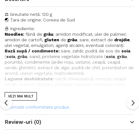
⚖️ Greutate netă: 120 g
🌏 Țara de origine: Coreea de Sud
🍜 Ingrediente:
Noodles:
făină de
grâu
, amidon modificat, ulei de palmier,
amidon de cartofi,
gluten
de
grâu
, sare, extract de
drojdie
,
ulei vegetal, emulgatori, agenți alcalini, eventual coloranți.
Bază supă / condimente:
sare, zahăr, pudră de sos de
soia
(
soia
,
grâu
, sare), proteine vegetale hidrolizate (
soia
,
grâu
,
porumb), condimente (ardei roșu, usturoi, ceapă, ceapă
verde, ghimbir), extract de alge, pudră de chili, potențiatori de
aromă, uleiuri vegetale, maltodextrină.
Legume deshidratate:
varză chinezească, morcov, ceapă
verde, ciuperci shiitake, proteine vegetale texturate (soia,
grâu), alte condimente și arome.
VEZI MAI MULT
⚠️ Alergeni: conține
grâu
și
soia
; poate conține urme de alți
alergeni.
Informatii conformitate produs
💪 Valori nutriționale medii per 100 g:
Valoare energetică: 1768 kJ / 420 kcal
Review-uri
(0)
Grăsimi: 13 g
– din care acizi grași saturați: 7.1 g
Carbohidrați: 66 g