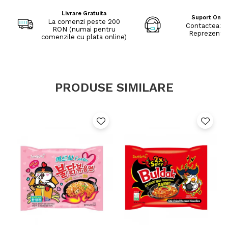
– din care zaharuri:2.8 g
Proteine: 9.0 g
Livrare Gratuita
Suport Onli
Sare: 3.9 g
La comenzi peste 200
Contacteaza
RON (numai pentru
Reprezenta
📦 Mod de depozitare / consum: se păstrează într-un loc
comenzile cu plata online)
uscat și răcoros. Pentru preparare: se adaugă apă fierbinte și
se fierbe conform instrucțiunilor de pe ambalaj, apoi se
amestecă și se servește fierbinte.
PRODUSE SIMILARE