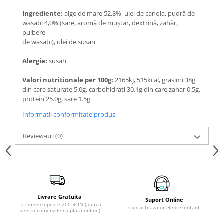
Ingrediente:
alge de mare 52,8%, ulei de canola, pudră de
wasabi 4,0% (sare, aromă de muștar, dextrină, zahăr,
pulbere
de wasabi), ulei de susan
Alergie:
susan
Valori nutritionale per 100g:
2165kj, 515kcal, grasimi 38g
din care saturate 5.0g, carbohidrati 30.1g din care zahar 0.5g,
protein 25.0g, sare 1.5g.
Informatii conformitate produs
Review-uri
(0)
Livrare Gratuita
Suport Online
La comenzi peste 200 RON (numai
Contacteaza un Reprezentant
pentru comenzile cu plata online)