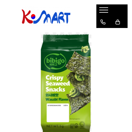
Ramyunㅣ라면
Snacksㅣ과자
Sosuriㅣ소스
Gata Preparatㅣ가공식품
Ingredienteㅣ재료
K-POPㅣ케이팝
Băuturiㅣ음료
Deserturiㅣ디저트
Pungă
Chips
Sos de Soia
Orez
Pastă
BTS
Soda
Biscuiți
Cupă
Crackers
Sos pentru Marinat
Alge
Condimente
ATEEZ
Suc
Prăjituri
Alge
Sos Picant
Altele
Făină
Black Pink
Cafea
Mochi
Gustări Tradiționale
Altele
Garnituri
Mix
IU
Ceai
Bomboane
Bază de Supă
Kimchi
KEY
Clasic
Caramele
Altele
Borcan
Jeleuri
Instant
Curry
Ciocolate
Perle de Tapioca
Orez
Cotton Candy
Alcoolice
Uleiuri
Guma de mestecat
Lapte
Migdale