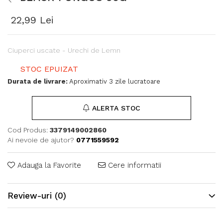
22,99 Lei
Ciuperci uscate - Urechi de Lemn
STOC EPUIZAT
Durata de livrare:
Aproximativ 3 zile lucratoare
ALERTA STOC
Cod Produs:
3379149002860
Ai nevoie de ajutor?
0771559592
Adauga la Favorite
Cere informatii
Review-uri
(0)