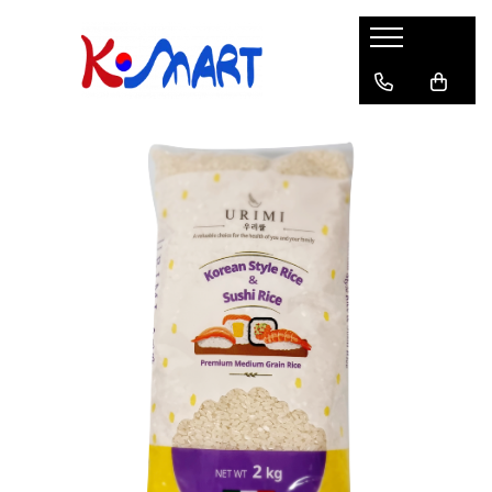
Ramyunㅣ라면
Snacksㅣ과자
Sosuriㅣ소스
Gata Preparatㅣ가공식품
Ingredienteㅣ재료
K-POPㅣ케이팝
Băuturiㅣ음료
Deserturiㅣ디저트
Pungă
Chips
Sos de Soia
Orez
Pastă
BTS
Soda
Biscuiți
Cupă
Crackers
Sos pentru Marinat
Alge
Condimente
ATEEZ
Suc
Prăjituri
Alge
Sos Picant
Altele
Făină
Black Pink
Cafea
Mochi
Gustări Tradiționale
Altele
Garnituri
Mix
IU
Ceai
Bomboane
Bază de Supă
Kimchi
KEY
Clasic
Caramele
Altele
Borcan
Jeleuri
Instant
Curry
Ciocolate
Perle de Tapioca
Orez
Cotton Candy
Alcoolice
Uleiuri
Guma de mestecat
Lapte
Migdale