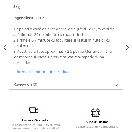
2kg
Ingredient:
Orez
1. Spălați o cană de orez de trei ori și gătiți-l cu 1,25 cani de
apă timpde 20 de minute cu capacul inchis.
2. Primele 6-7 minute cu focul tare si restul minutelor cu
focul mic.
3. Acest lucru face aproximativ 2,5 porție.Mentineti intr-un
loc racoros si uscat. Consumati cat mai repede dupa
deschidere.
Informatii conformitate produs
Review-uri
(0)
Livrare Gratuita
Suport Online
La comenzi peste 200 RON (numai
Contacteaza un Reprezentant
pentru comenzile cu plata online)