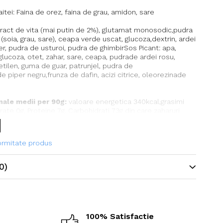
itei: Faina de orez, faina de grau, amidon, sare
ract de vita (mai putin de 2%), glutamat monosodic,pudra
(soia, grau, sare), ceapa verde uscat, glucoza,dextrin, ardei
er, pudra de usturoi, pudra de ghimbirSos Picant: apa,
 glucoza, otet, zahar, sare, ceapa, pudrade ardei rosu,
 etilen, guma de guar, patrunjel, pudra de
de piper negru,frunza de dafin, acizi citrice, oleorezinade
onale medii per 90g:
valoare energetica 340kcal,grasimi
rate 0g, Proteine 7g, Carbohidrati 73g din care zaharuri
.
formitate produs
0)
100% Satisfactie