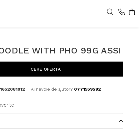
OODLE WITH PHO 99G ASSI
CERE OFERTA
1652081012
Ai nevoie de ajutor?
0771559592
avorite