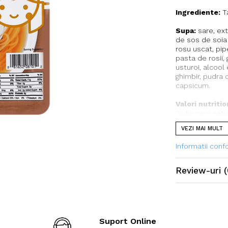
Ingrediente:
Ta
Supa:
sare, ext
de sos de soia 
rosu uscat, pip
pasta de rosii,
usturoi, alcool
ghimbir, pudra 
capsicum.
Valori nutriti
2gdin care satu
3g,sare 1880mg
VEZI MAI MULT
Informatii con
Review-uri
(
Suport Online