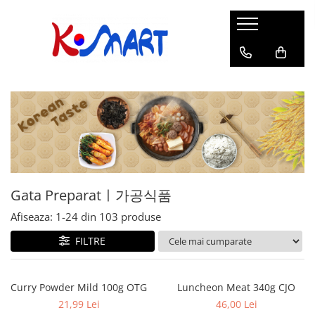
Ramyunㅣ라면
Snacksㅣ과자
Sosuriㅣ소스
Gata Preparatㅣ가공식품
Ingredienteㅣ재료
K-POPㅣ케이팝
Băuturiㅣ음료
Deserturiㅣ디저트
Pungă
Chips
Sos de Soia
Orez
Pastă
BTS
Soda
Biscuiți
Cupă
Crackers
Sos pentru Marinat
Alge
Condimente
ATEEZ
Suc
Prăjituri
Alge
Sos Picant
Altele
Făină
Black Pink
Cafea
Mochi
Gustări Tradiționale
Altele
Garnituri
Mix
IU
Ceai
Bomboane
Bază de Supă
Kimchi
KEY
Clasic
Caramele
Altele
Borcan
Jeleuri
Gata Preparatㅣ가공식품
Instant
Curry
Ciocolate
Afiseaza:
1-
24
din
103
produse
Perle de Tapioca
Orez
Cotton Candy
Alcoolice
FILTRE
Uleiuri
Guma de mestecat
Lapte
Migdale
Curry Powder Mild 100g OTG
Luncheon Meat 340g CJO
21,99 Lei
46,00 Lei