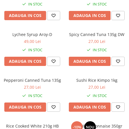
IN STOC
IN STOC
ADAUGA IN COS
ADAUGA IN COS
Lychee Syrup Aroy-D
Spicy Canned Tuna 135g DW
49,00 Lei
27,00 Lei
IN STOC
IN STOC
ADAUGA IN COS
ADAUGA IN COS
Pepperoni Canned Tuna 135g
Sushi Rice Kimpo 1kg
27,00 Lei
27,00 Lei
IN STOC
IN STOC
ADAUGA IN COS
ADAUGA IN COS
Rice Cooked White 210g HB
KEWPIE Mayonnaise 350gr
-10%
NOU