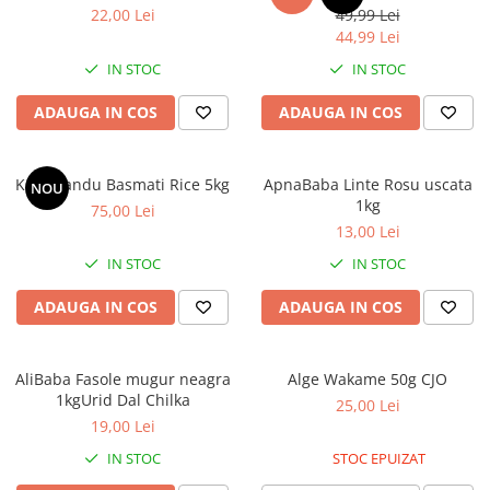
22,00 Lei
49,99 Lei
44,99 Lei
IN STOC
IN STOC
ADAUGA IN COS
ADAUGA IN COS
Kathmandu Basmati Rice 5kg
ApnaBaba Linte Rosu uscata
NOU
1kg
75,00 Lei
13,00 Lei
IN STOC
IN STOC
ADAUGA IN COS
ADAUGA IN COS
AliBaba Fasole mugur neagra
Alge Wakame 50g CJO
1kgUrid Dal Chilka
25,00 Lei
19,00 Lei
IN STOC
STOC EPUIZAT