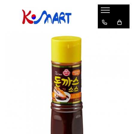
Ramyunㅣ라면
Snacksㅣ과자
Sosuriㅣ소스
Gata Preparatㅣ가공식품
Ingredienteㅣ재료
K-POPㅣ케이팝
Băuturiㅣ음료
Deserturiㅣ디저트
Pungă
Chips
Sos de Soia
Orez
Pastă
BTS
Soda
Biscuiți
Cupă
Crackers
Sos pentru Marinat
Alge
Condimente
ATEEZ
Suc
Prăjituri
Alge
Sos Picant
Altele
Făină
Black Pink
Cafea
Mochi
Gustări Tradiționale
Altele
Garnituri
Mix
IU
Ceai
Bomboane
Bază de Supă
Kimchi
KEY
Clasic
Caramele
Altele
Borcan
Jeleuri
Instant
Curry
Ciocolate
Perle de Tapioca
Orez
Cotton Candy
Alcoolice
Uleiuri
Guma de mestecat
Lapte
Migdale