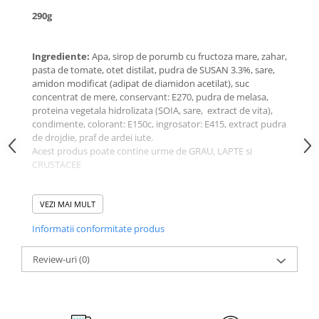
290g
Ingrediente:
Apa, sirop de porumb cu fructoza mare, zahar,
pasta de tomate, otet distilat, pudra de SUSAN 3.3%, sare,
amidon modificat (adipat de diamidon acetilat), suc
concentrat de mere, conservant: E270, pudra de melasa,
proteina vegetala hidrolizata (SOIA, sare, extract de vita),
condimente, colorant: E150c, ingrosator: E415, extract pudra
de drojdie, praf de ardei iute.
Acest produs poate contine urme de GRAU, LAPTE si
CRUSTACEE
Valori Nutritionale medii per 100g
VEZI MAI MULT
: 542kJ/129kcal,
Grasimi 0g, din care acizi grasi saturati 0g, Carbohidrati 29.5g,
Informatii conformitate produs
din care zaharuri 24.1g, Proteine 1.8g, Sare 3.14g
Review-uri
(0)