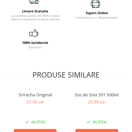
Livrare Gratuita
Suport Online
La comenzi peste 200 RON (numai
Contacteaza un Reprezentant
pentru comenzile cu plata online)
100% Satisfactie
Garantat
PRODUSE SIMILARE
Sriracha Original
Sos de Soia 501 500ml
27,99 Lei
29,99 Lei
IN STOC
IN STOC