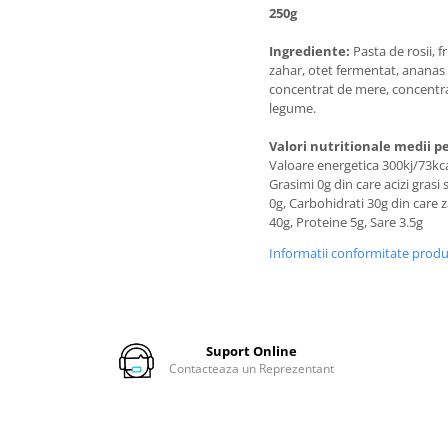
250g
Ingrediente:
Pasta de rosii, f
zahar, otet fermentat, ananas
concentrat de mere, concentr
legume.
Valori nutritionale medii pe
Valoare energetica 300kj/73kca
Grasimi 0g din care acizi grasi 
0g, Carbohidrati 30g din care 
40g, Proteine 5g, Sare 3.5g
Informatii conformitate prod
Suport Online
Contacteaza un Reprezentant