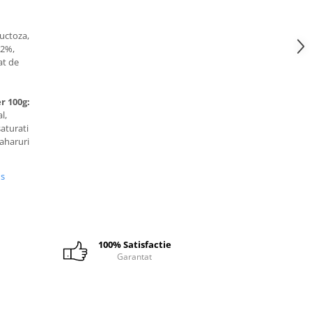
ructoza,
 2%,
at de
r 100g:
l,
saturati
zaharuri
us
100% Satisfactie
Garantat