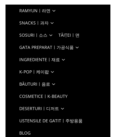
RAMYUNㅣ라면
SNACKSㅣ과자
SOSURIㅣ소스
TĂIȚEIㅣ면
GATA PREPARATㅣ가공식품
INGREDIENTEㅣ재료
K-POPㅣ케이팝
BĂUTURIㅣ음료
COSMETICEㅣK-BEAUTY
DESERTURIㅣ디저트
USTENSILE DE GATITㅣ주방용품
BLOG