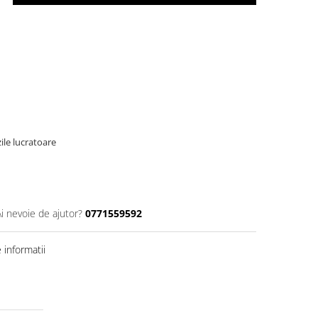
ile lucratoare
Ai nevoie de ajutor?
0771559592
informatii