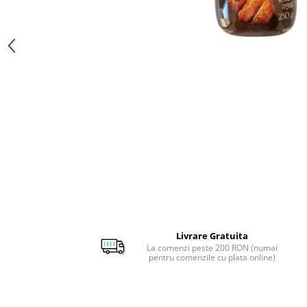
Livrare Gratuita
La comenzi peste 200 RON (numai
pentru comenzile cu plata online)