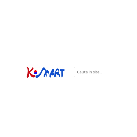
Ramyunㅣ라면
Snacksㅣ과자
Sosuriㅣ소스
Gata Preparatㅣ가공식품
Ingredienteㅣ재료
K-POPㅣ케이팝
Băuturiㅣ음료
Deserturiㅣ디저트
Pungă
Chips
Sos de Soia
Orez
Pastă
BTS
Soda
Biscuiți
Cupă
Crackers
Sos pentru Marinat
Alge
Condimente
ATEEZ
Suc
Prăjituri
Alge
Sos Picant
Altele
Făină
Black Pink
Cafea
Mochi
Gustări Tradiționale
Altele
Garnituri
Mix
IU
Ceai
Bomboane
Bază de Supă
Kimchi
KEY
Clasic
Caramele
Altele
Borcan
Jeleuri
Instant
Curry
Ciocolate
Perle de Tapioca
Orez
Cotton Candy
Alcoolice
Uleiuri
Guma de mestecat
Lapte
Migdale