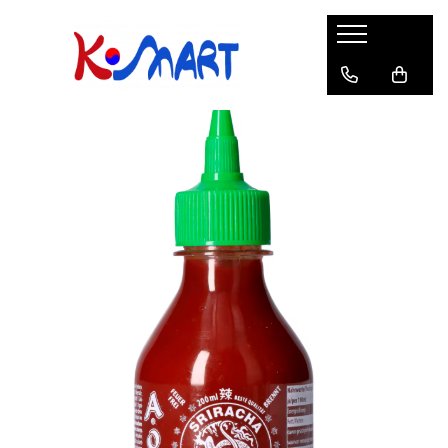
Ramyunㅣ라면
Snacksㅣ과자
Sosuriㅣ소스
Gata Preparatㅣ가공식품
Ingredienteㅣ재료
K-POPㅣ케이팝
Băuturiㅣ음료
Deserturiㅣ디저트
Pungă
Chips
Sos de Soia
Orez
Pastă
BTS
Soda
Biscuiți
Cupă
Crackers
Sos pentru Marinat
Alge
Condimente
ATEEZ
Suc
Prăjituri
Alge
Sos Picant
Altele
Făină
Black Pink
Cafea
Mochi
Gustări Tradiționale
Altele
Garnituri
Mix
IU
Ceai
Bomboane
Bază de Supă
Kimchi
KEY
Clasic
Caramele
Altele
Borcan
Jeleuri
Instant
Curry
Ciocolate
Perle de Tapioca
Orez
Cotton Candy
Alcoolice
Uleiuri
Guma de mestecat
Lapte
Migdale