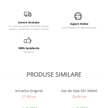
aroma intensă. Sosul
Sriracha
este un condiment picant
versatil, perfect pentru a da savoare preparatelor precum
carne la grătar, cartofi prăjiți, noodles, orez sau ca adaos în
dipuri și marinade.
Livrare Gratuita
Suport Online
La comenzi peste 200 RON (numai
Contacteaza un Reprezentant
pentru comenzile cu plata online)
100% Satisfactie
Garantat
PRODUSE SIMILARE
Sriracha Original
Sos de Soia 501 500ml
27,99 Lei
29,99 Lei