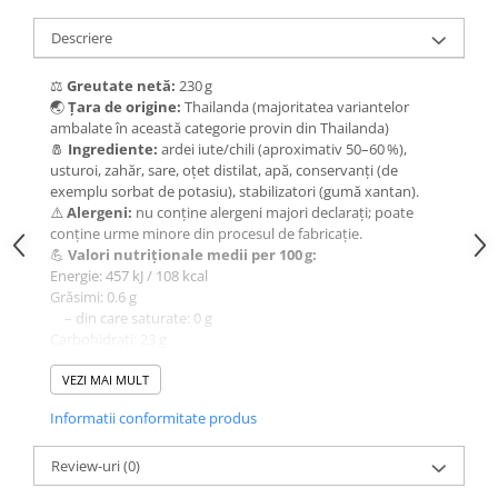
Descriere
⚖️
Greutate netă:
230 g
🌏
Țara de origine:
Thailanda (majoritatea variantelor
ambalate în această categorie provin din Thailanda)
🧂
Ingrediente:
ardei iute/chili (aproximativ 50–60 %),
usturoi, zahăr, sare, oțet distilat, apă, conservanți (de
exemplu sorbat de potasiu), stabilizatori (gumă xantan).
⚠️
Alergeni:
nu conține alergeni majori declarați; poate
conține urme minore din procesul de fabricație.
💪
Valori nutriționale medii per 100 g:
Energie: 457 kJ / 108 kcal
Grăsimi: 0.6 g
– din care saturate: 0 g
Carbohidrați: 23 g
– din care zaharuri: 22 g
Proteine: 2.4 g
VEZI MAI MULT
Sare: 6.1 g
Informatii conformitate produs
📦
Mod de depozitare / consum:
A se păstra într‑un loc uscat și răcoros, ferit de lumină și
umezeală. După deschidere, se recomandă păstrarea la
Review-uri
(0)
frigider și utilizarea în câteva săptămâni pentru a menține