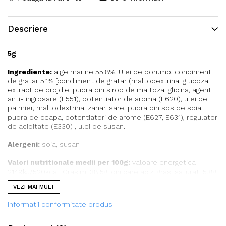
Descriere
5g
Ingrediente:
alge marine 55.8%, Ulei de porumb, condiment
de gratar 5.1% [condiment de gratar (maltodextrina, glucoza,
extract de drojdie, pudra din sirop de maltoza, glicina, agent
anti- ingrosare (E551), potentiator de aroma (E620), ulei de
palmier, maltodextrina, zahar, sare, pudra din sos de soia,
pudra de ceapa, potentiatori de arome (E627, E631), regulator
de aciditate (E330)], ulei de susan.
Alergeni:
soia, susan
Valori nutritionale medii per 100g:
valoare energetica
2149kJ/520kcal, Grasimi 38.5g, din care acizi grasi saturati 5.8g,
Carbohidrati 29g, din care zaharuri 0.2g, Fibre 20.7g, Proteine
VEZI MAI MULT
24.6g, Sare 3.5g.
Informatii conformitate produs